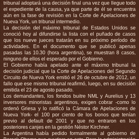
tribunal adoptará una decisión final una vez que llegue todo
el expediente de la causa, ya que parte de él se encuentra
aún en la fase de revisión en la Corte de Apelaciones de
Nueva York, un tribunal intermedio.
La decisión del máximo tribunal de Estados Unidos se
conoció hoy al difundirse la lista con el puñado de casos
que los nueve jueces tratarán en su próximo período de
actividades. En el documento que se publicó apenas
pasadas las 10.30 (hora argentina), se muestran 8 casos,
ninguno de ellos el esperado por el Gobierno.
El Gobierno había apelado ante el máximo tribunal la
decisión judicial que la Corte de Apelaciones del Segundo
Circuito de Nueva York emitió el 26 de octubre de 2012, un
fallo que ese mismo tribunal reafirmó, luego, en su decisión
emitida el 23 de agosto pasado.
Los demandantes, los fondos buitre NML y Aurelius y 13
inversores minoristas argentinos, exigen cobrar -como lo
ordenó Griesa y lo ratificó la Cámara de Apelaciones de
Nueva York- el 100 por ciento de los bonos que tenían
previo al default de 2001 y que no entraron en los
posteriores canjes en la gestión Néstor Kirchner.
La Argentina había pedido formalmente al gobierno de