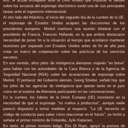
eso, el actual embajador ante la ONU resaltó que impulsar el debate
sobre los excesos del espionaje electrónico serán una de sus principales
tareas ante el organismo internacional.
Al otro lado del Atlántico, al inicio del segundo día de la cumbre de la UE,
el espionaje de Estados Unidos acaparó las discusiones de los
presidentes europeos. Merkel mantuvo una reunión bilateral con el
presidente de Francia, Francois Hollande, en la que ambos destacaron
necesidad de poner fin a la situación al tiempo que acordaron mantener
reuniones por separado con Estados Unidos antes de fin de año para
crear un marco de cooperación sobre las prácticas de los servicios
secretos.
En ese sentido, altos jefes de inteligencia alemanes viajarán "en breve"
para hablar con las autoridades de la Casa Blanca y de la Agencia de
Seguridad Nacional (NSA) sobre las acusaciones de espionaje sobre
Merkel. El portavoz del Gobierno alemán, Georg Streiter, señaló hoy que
los jefes de las agencias de inteligencia que operan tanto en el país
como en el exterior de Alemania participarán en las conversaciones.
En la cumbre, los líderes de la Unión Europea (UE) insistieron en la
necesidad de que el espionaje "no vuelva a producirse", aunque nadie
pareció dispuesto a tomar medidas al respecto. "La UE necesita un
código de conducta para saber cómo reaccionar en el futuro", se limitó a
señalar el primer ministro de Finlandia, Jyrki Katainen.
En tanto, el primer ministro belga, Elio Di Rupo, apoyó la postura de