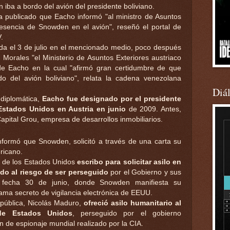
 iba a bordo del avión del presidente boliviano.
 ha publicado que Eacho informó "al ministro de Asuntos
resencia de Snowden en el avión", reseñó el portal de
.
ada el 3 de julio en el mencionado medio, poco después
 Morales "el Ministerio de Asuntos Exteriores austriaco
 de Eacho en la cual "afirmó gran certidumbre de que
 del avión boliviano", relata la cadena venezolana
Diá
 diplomática,
Eacho fue designado por el presidente
stados Unidos en Austria en junio
de 2009. Antes,
Capital Grou, empresa de desarrollos inmobiliarios.
nformó que Snowden, solicitó a través de una carta su
ericano.
 de los Estados Unidos
escribo para solicitar asilo en
do al riesgo de ser perseguido
por el Gobierno y sus
on fecha 30 de junio, donde Snowden manifiesta su
ama secreto de vigilancia electrónica de EEUU.
República, Nicolás Maduro,
ofreció asilo humanitario al
 de Estados Unidos
, perseguido por el gobierno
an de espionaje mundial realizado por la CIA.