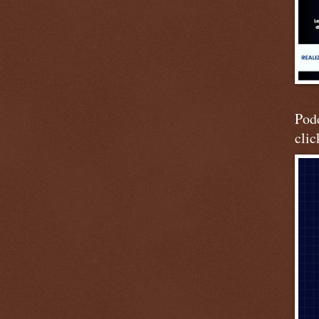
Podc
clic