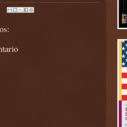
os:
ntario