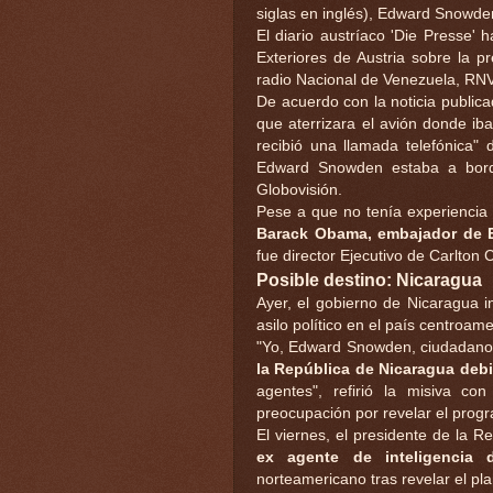
siglas en inglés), Edward Snowden
El diario austríaco 'Die Presse'
Exteriores de Austria sobre la p
radio Nacional de Venezuela, RNV
De acuerdo con la noticia public
que aterrizara el avión donde iba
recibió una llamada telefónica"
Edward Snowden estaba a bordo
Globovisión.
Pese a que no tenía experiencia
Barack Obama, embajador de E
fue director Ejecutivo de Carlton 
Posible destino: Nicaragua
Ayer, el gobierno de Nicaragua i
asilo político en el país centroam
"Yo, Edward Snowden, ciudadano
la República de Nicaragua debi
agentes", refirió la misiva c
preocupación por revelar el progr
El viernes, el presidente de la 
ex agente de inteligencia
norteamericano tras revelar el pl