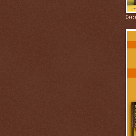
Descar