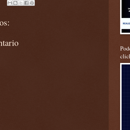
os:
ntario
Podc
clic