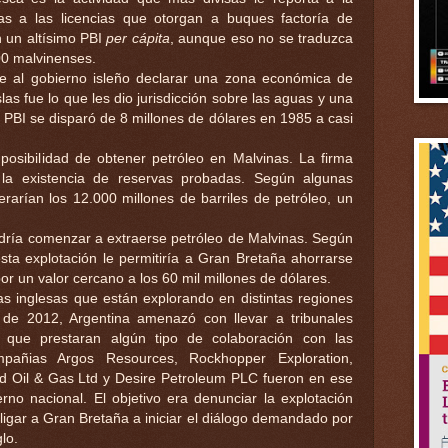
as a las licencias que otorgan a buques factoría de
en un altísimo PBI
per cápita
, aunque eso no se traduzca
000 malvinenses.
rle al gobierno isleño declarar una zona económica de
las fue lo que les dio jurisdicción sobre las aguas y una
l PBI se disparó de 8 millones de dólares en 1985 a casi
 posibilidad de obtener petróleo en Malvinas. La firma
 la existencia de reservas probadas. Según algunas
erarían los 12.000 millones de barriles de petróleo, un
dría comenzar a extraerse petróleo de Malvinas. Según
esta explotación le permitiría a Gran Bretaña ahorrarse
r un valor cercano a los 60 mil millones de dólares.
s inglesas que están explorando en distintas regiones
de 2012, Argentina amenazó con llevar a tribunales
s que prestaran algún tipo de colaboración con las
mpañias Argos Resources, Rockhopper Exploration,
d Oil & Gas Ltd y Desire Petroleum PLC fueron en ese
erno nacional. El objetivo era denunciar la explotación
bligar a Gran Bretaña a iniciar el diálogo demandado por
lo.