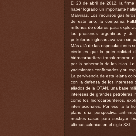
El 23 de abril de 2012, la firm
haber logrado un importante hall
Malvinas. Los recursos gasíferos
de este año, la compañía Falkl
millones de dólares para explora
las presiones argentinas y de 
petroleras inglesas avanzan sin p
Más allá de las especulaciones sob
cierto es que la potencialidad
hidrocarburífera transformaron el
por la soberanía de las islas. L
yacimientos confirmados y su exp
La pervivencia de esta lejana colo
con la defensa de los intereses d
aliados de la OTAN, una base mil
intereses de grandes petroleras i
como los hidrocarburíferos, expl
internacionales. Por eso, a la h
plano una perspectiva anti-impe
muchos casos para soslayar los 
últimas colonias en el siglo XXI.