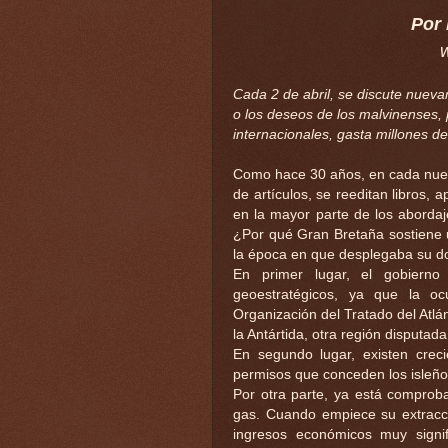
Por
Cada 2 de abril, se discute nueva
o los deseos de los malvinenses,
internacionales, gasta millones d
Como hace 30 años, en cada nuev
de artículos, se reeditan libros
en la mayor parte de los abordaj
¿Por qué Gran Bretaña sostiene u
la época en que desplegaba su do
En primer lugar, el gobierno
geoestratégicos, ya que la o
Organización del Tratado del Atlá
la Antártida, otra región disputa
En segundo lugar, existen crec
permisos que conceden los isleño
Por otra parte, ya está comproba
gas. Cuando empiece su extracci
ingresos económicos muy signif