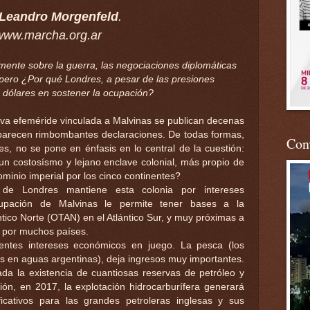
 Leandro Morgenfeld
.
www.marcha.org.ar
mente sobre la guerra, las negociaciones diplomáticas
 pero ¿Por qué Londres, a pesar de las presiones
e dólares en sostener la ocupación?
a efeméride vinculada a Malvinas se publican decenas
, aparecen rimbombantes declaraciones. De todas formas,
Conv
es, no se pone en énfasis en lo central de la cuestión:
n costosísmo y lejano enclave colonial, más propio de
minio imperial por los cinco continentes?
 de Londres mantiene esta colonia por intereses
cupación de Malvinas le permite tener bases a la
ntico Norte (OTAN) en el Atlántico Sur, y muy próximas a
da por muchos países.
ientes intereses económicos en juego. La pesca (los
s en aguas argentinas), deja ingresos muy importantes.
da la existencia de cuantiosas reservas de petróleo y
ón, en 2017, la explotación hidrocarburífera generará
icativos para las grandes petroleras inglesas y sus