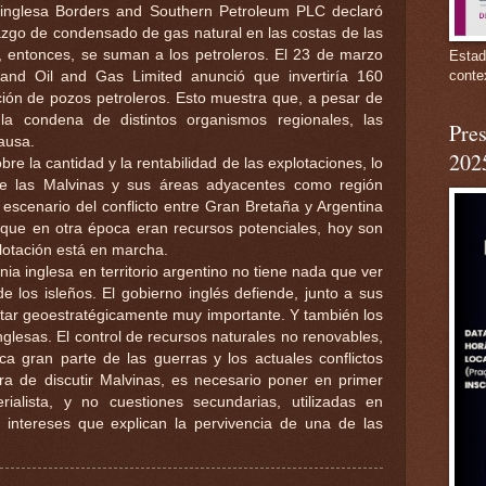
a inglesa Borders and Southern Petroleum PLC
declaró
azgo de condensado de gas natural en las costas de las
, entonces, se suman a los petroleros. El 23 de marzo
Estad
conte
and Oil and Gas Limited anunció que invertiría 160
ción de pozos petroleros. Esto muestra que, a pesar de
la condena de distintos organismos regionales, las
Pres
ausa.
202
re la cantidad y la rentabilidad de las explotaciones, lo
 de las Malvinas y sus áreas adyacentes como región
 escenario del conflicto entre Gran Bretaña y Argentina
o que en otra época eran recursos potenciales, hoy son
lotación está en marcha.
nia inglesa en territorio argentino no tiene nada que ver
e los isleños. El gobierno inglés defiende, junto a sus
itar geoestratégicamente muy importante. Y también los
nglesas. El control de recursos naturales no renovables,
ica gran parte de las guerras y los actuales conflictos
ora de discutir Malvinas, es necesario poner en primer
rialista, y no cuestiones secundarias, utilizadas en
intereses que explican la pervivencia de una de las