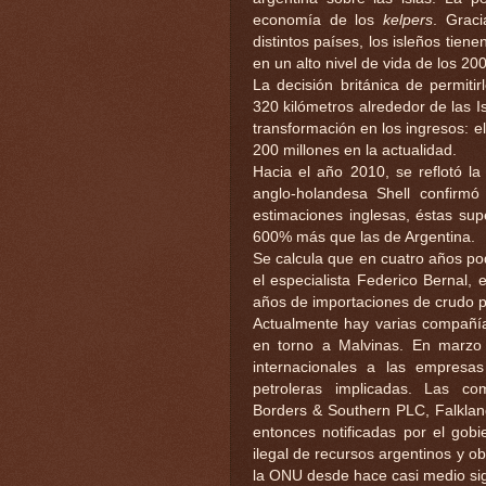
economía de los
kelpers
. Graci
distintos países, los isleños tien
en un alto nivel de vida de los 2
La decisión británica de permiti
320 kilómetros alrededor de las Is
transformación en los ingresos: e
200 millones en la actualidad.
Hacia el año 2010, se reflotó la
anglo-holandesa Shell confirmó
estimaciones inglesas, éstas sup
600% más que las de Argentina.
Se calcula que en cuatro años po
el especialista Federico Bernal, 
años de importaciones de crudo po
Actualmente hay varias compañía
en torno a Malvinas. En marzo 
internacionales a las empresa
petroleras implicadas. Las co
Borders & Southern PLC, Falklan
entonces notificadas por el gobi
ilegal de recursos argentinos y o
la ONU desde hace casi medio sig