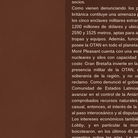
socios.
Como vienen denunciando los paí
británica contituye una amenaza
los cinco enclaves militares extr
1200 millones de dólares y ubic
2590 y 1525 metros, aptas para a
tropas y equipos. Además, funci
posee la OTAN en todo el planeta
Mont Pleasant cuenta con una es
nucleares y silos con capacidad
costo: Gran Bretaña invierte en l
presencia militar de la OTAN,
soberanía de la región, y no un
reclamo. Como denunció el gobie
Comunidad de Estados Latinoa
avanzar en el control de la Antá
comprobados recursos naturales,
casual, entonces, el interés de 
al paso interoceánico y al disputa
Los intereses económicos también
Lobby
, y en particular la mo
boicotearon, en los últimos 45 a
argentina sobre las islas. La p