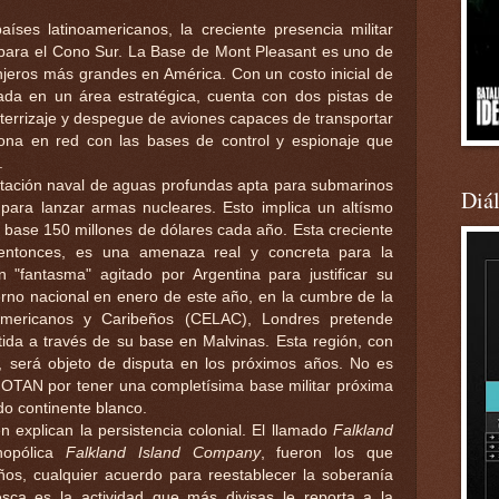
ses latinoamericanos, la creciente presencia militar
 para el Cono Sur. La Base de Mont Pleasant es uno de
anjeros más grandes en América. Con un costo inicial de
ada en un área estratégica, cuenta con dos pistas de
terrizaje y despegue de aviones capaces de transportar
ona en red con las bases de control y espionaje que
.
tación naval de aguas profundas apta para submarinos
Diá
 para lanzar armas nucleares. Esto implica un altísmo
a base 150 millones de dólares cada año. Esta creciente
 entonces, es una amenaza real y concreta para la
 "fantasma" agitado por Argentina para justificar su
rno nacional en enero de este año, en la cumbre de la
mericanos y Caribeños (CELAC), Londres pretende
rtida a través de su base en Malvinas. Esta región, con
 será objeto de disputa en los próximos años. No es
la OTAN por tener una completísima base militar próxima
do continente blanco.
 explican la persistencia colonial. El llamado
Falkland
nopólica
Falkland Island Company
, fueron los que
ños, cualquier acuerdo para reestablecer la soberanía
esca es la actividad que más divisas le reporta a la