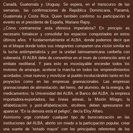
Canadá, Guatemala y Uruguay. Se espera, en el transcurso de las
semanas, las confirmaciones de República Dominicana, Panamá,
Guatemala y Costa Rica. Quien también confirmo su participación al
evento es el presidente de España, Mariano Rajoy.
¿Cómo contrarrestar esta ofensiva imperialista? En principio es
necesario fortalecer y consolidar los espacios conquistados en estos
últimos años. Y fundamentalmente el ALBA, donde podemos decir que
es el bloque donde todos sus integrantes comparten una visión similar en
la lucha antiimperialista y por la unidad latinoamericana caribeña con
soberanía. El ALBA debe de convertirse en el muro de contención ante el
embate neoliberal. Y para esto es insoslayable encender todos los
motores de arranque, acelerar la marcha en todos los emprendimientos
acordados, crear nuevos y movilizar al pueblo involucrándolo tanto en los
proyectos como en las empresas grannacionales. Las empresas
grannacionales de alimentación, del hierro, del aluminio, de la energía, de
medicamentos; la Universidad del ALBA, el Banco del ALBA, la empresa
importadora-exportadora, las líneas aéreas, la Misión Milagro, la
alfabetización y post-alfabetización, etcétera, deben apresurarse en
aparecer. “En la demora está el peligro”, decía Eloy Alfaro.
Asimismo urge combatir cualquier tipo de burocratización en las
instituciones del ALBA, abrirlo sin miedo a la participación popular, crear
una suerte de “estado mayor” con los principales referentes de los