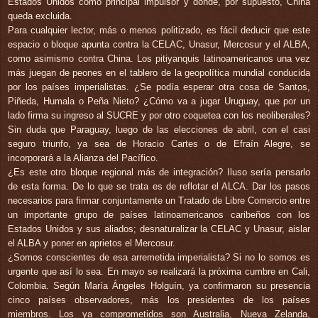
Estados Unidos como principal impulsor y donde, por supuesto, China
queda excluida.
Para cualquier lector, más o menos politizado, es fácil deducir que este
espacio o bloque apunta contra la CELAC, Unasur, Mercosur y el ALBA,
como asimismo contra China. Los pitiyanquis latinoamericanos una vez
más juegan de peones en el tablero de la geopolítica mundial conducida
por los países imperialistas. ¿Se podía esperar otra cosa de Santos,
Piñeda, Humala o Peña Nieto? ¿Cómo va a jugar Uruguay, que por un
lado firma su ingreso al SUCRE y por otro coquetea con los neoliberales?
Sin duda que Paraguay, luego de las elecciones de abril, con el casi
seguro triunfo, ya sea de Horacio Cartes o de Efraín Alegre, se
incorporará a la Alianza del Pacífico.
¿Es este otro bloque regional más de integración? Iluso sería pensarlo
de esta forma. De lo que se trata es de reflotar el ALCA. Dar los pasos
necesarios para firmar conjuntamente un Tratado de Libre Comercio entre
un importante grupo de países latinoamericanos caribeños con los
Estados Unidos y sus aliados; desnaturalizar la CELAC y Unasur, aislar
el ALBA y poner en aprietos el Mercosur.
¿Somos conscientes de esa arremetida imperialista? Si no lo somos es
urgente que así lo sea. En mayo se realizará la próxima cumbre en Cali,
Colombia. Según María Ángeles Holguín, ya confirmaron su presencia
cinco países observadores, más los presidentes de los países
miembros. Los ya comprometidos son Australia, Nueva Zelanda,