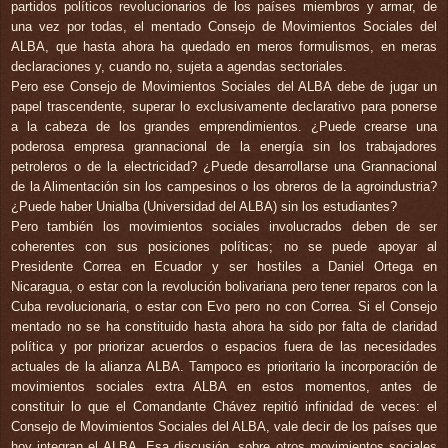
partidos políticos revolucionarios de los países miembros y armar, de
una vez por todas, el mentado Consejo de Movimientos Sociales del
ALBA, que hasta ahora ha quedado en meros formulismos, en meras
declaraciones y, cuando no, sujeta a agendas sectoriales.
Pero ese Consejo de Movimientos Sociales del ALBA debe de jugar un
papel trascendente, superar lo exclusivamente declarativo para ponerse
a la cabeza de los grandes emprendimientos. ¿Puede crearse una
poderosa empresa grannacional de la energía sin los trabajadores
petroleros o de la electricidad? ¿Puede desarrollarse una Grannacional
de la Alimentación sin los campesinos o los obreros de la agroindustria?
¿Puede haber Unialba (Universidad del ALBA) sin los estudiantes?
Pero también los movimientos sociales involucrados deben de ser
coherentes con sus posiciones políticas; no se puede apoyar al
Presidente Correa en Ecuador y ser hostiles a Daniel Ortega en
Nicaragua, o estar con la revolución bolivariana pero tener reparos con la
Cuba revolucionaria, o estar con Evo pero no con Correa. Si el Consejo
mentado no se ha constituido hasta ahora ha sido por falta de claridad
política y por priorizar acuerdos o espacios fuera de las necesidades
actuales de la alianza ALBA. Tampoco es prioritario la incorporación de
movimientos sociales extra ALBA en estos momentos, antes de
constituir lo que el Comandante Chávez repitió infinidad de veces: el
Consejo de Movimientos Sociales del ALBA, vale decir de los países que
hoy integran el ALBA. Esa discusión, sobre otros movimientos sociales