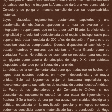
de países que hoy no integran la Alianza se dará una vez constituido el
Consejo y se ponga en marcha cumpliendo con su responsabilidad
histórica.
Leyes, cláusulas, reglamentos, costumbres, papeleríos y una
parafernalia de obstáculos aparecen a la hora de avanzar en la
integración, ¿suponíamos que no iba a ser así? El arte, la eficiencia, la
originalidad y la voluntad revolucionaria es el requisito indispensable para
superar toda traba heredada de 300 años de desunión. Y para esto se
necesitan cuadros comprobados, jóvenes dispuestos al sacrificio y al
trabajo, hombres y mujeres que sientan la Patria Grande como su
verdadera Patria. No políticos de escritorio se necesitan para una obra
tan gigante como aquella de principios del siglo XIX, sino patriotas
dispuestos a dar todo por la liberación y la unión.
La retórica de la complementariedad tiene que traducirse en hechos, en
logros para nuestros pueblos, en mayor independencia y en mayor
unidad. Solo así lograremos alejar el fantasma imperialista que
nuevamente apunta sus cañones de explotación contra nuestra América.
La Patria de los Libertadores y del Comandante Chávez, si nos
descuidamos, nuevamente entrará en una etapa de injerencismo y
fractura. Sólo a través de una política audaz, con claridad ideológica y
política, respaldada en la movilización popular y en logros concretos
podremos consolidar aquello materializado bajo la conducción de Hugo