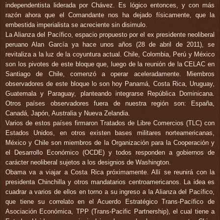
independentista liderada por Chávez. Es lógico entonces, y con más
razón ahora que el Comandante nos ha dejado físicamente, que la
embestida imperialista se acreciente sin disimulo.
La Alianza del Pacífico, espacio propuesto por el ex presidente neoliberal
peruano Alan García ya hace unos años (28 de abril de 2011), se
revitaliza a la luz de la coyuntura actual. Chile, Colombia, Perú y México
son los pivotes de este bloque que, luego de la reunión de la CELAC en
Santiago de Chile, comenzó a operar aceleradamente. Miembros
observadores de este bloque lo son hoy Panamá, Costa Rica, Uruguay,
Guatemala y Paraguay, planteando integrarse República Dominicana.
Otros países observadores fuera de nuestra región son: España,
Canadá, Japón, Australia y Nueva Zelandia.
Varios de estos países firmaron Tratados de Libre Comercios (TLC) con
Estados Unidos, en otros existen bases militares norteamericanas,
México y Chile son miembros de la Organización para la Cooperación y
el Desarrollo Económico (OCDE) y todos responden a gobiernos de
carácter neoliberal sujetos a los designios de Washington.
Obama va a viajar a Costa Rica próximamente. Allí se reunirá con la
presidenta Chinchilla y otros mandatarios centroamericanos. La idea es
cuadrar a varios de ellos en torno a su ingreso a la Alianza del Pacífico,
que tiene su correlato en el Acuerdo Estratégico Trans-Pacífico de
Asociación Económica, TPP (Trans-Pacific Partnership), el cual tiene a