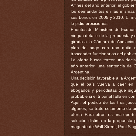
A fines del año anterior, el gobie
los demandantes en las mismas c
sus bonos en 2005 y 2010. El me
le pidió precisiones.
Fuentes del Ministerio de Econo
ningún detalle de la propuesta y 
girada a la Cámara de Apelacion
plan de pago con una quita r
trascender funcionarios del gobie
La oferta busca torcer una decis
año anterior, una sentencia de 
Argentina.
Una decisión favorable a la Argenti
que el país vuelva a caer en d
abogados y periodistas que sig
probable si el tribunal falla en con
Aquí, el pedido de los tres juec
algunos, se trató solamente de u
oferta. Para otros, es una oportu
solución distinta a la propuesta 
magnate de Wall Street, Paul Sing