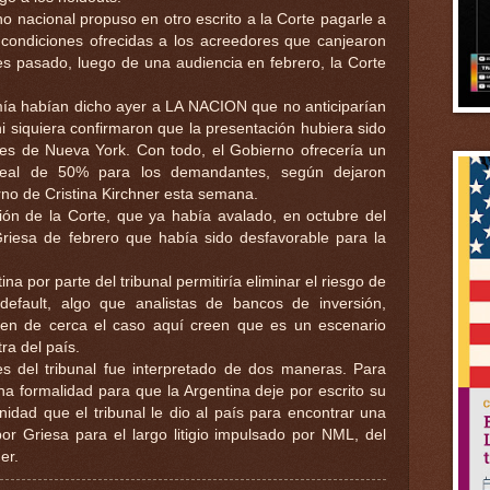
rno nacional propuso en otro escrito a la Corte pagarle a
ondiciones ofrecidas a los acreedores que canjearon
s pasado, luego de una audiencia en febrero, la Corte
mía habían dicho ayer a LA NACION que no anticiparían
ni siquiera confirmaron que la presentación hubiera sido
es de Nueva York. Con todo, el Gobierno ofrecería un
eal de 50% para los demandantes, según dejaron
rno de Cristina Kirchner esta semana.
ión de la Corte, que ya había avalado, en octubre del
Griesa de febrero que había sido desfavorable para la
na por parte del tribunal permitiría eliminar el riesgo de
efault, algo que analistas de bancos de inversión,
uen de cerca el caso aquí creen que es un escenario
tra del país.
es del tribunal fue interpretado de dos maneras. Para
na formalidad para que la Argentina deje por escrito su
nidad que el tribunal le dio al país para encontrar una
por Griesa para el largo litigio impulsado por NML, del
er.