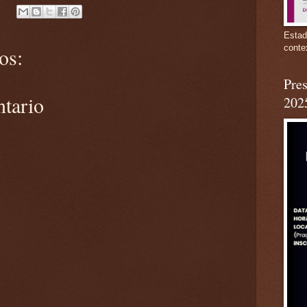
Estad
conte
os:
Pres
ntario
202