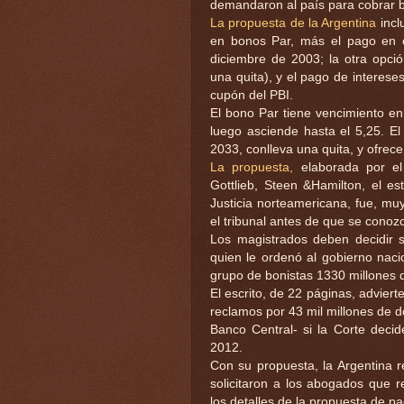
demandaron al país para cobrar
La propuesta de la Argentina
incl
en bonos Par, más el pago en e
diciembre de 2003; la otra opci
una quita), y el pago de interes
cupón del PBI.
El bono Par tiene vencimiento en 
luego asciende hasta el 5,25. El
2033, conlleva una quita, y ofrece
La propuesta,
elaborada por el
Gottlieb, Steen &Hamilton, el es
Justicia norteamericana, fue, mu
el tribunal antes de que se conozc
Los magistrados deben decidir si
quien le ordenó al gobierno naci
grupo de bonistas 1330 millones d
El escrito, de 22 páginas, advierte
reclamos por 43 mil millones de dó
Banco Central- si la Corte decid
2012.
Con su propuesta, la Argentina r
solicitaron a los abogados que 
los detalles de la propuesta de pa