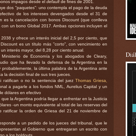
 bonos impagos desde el
default
de fines de 2001.
uye dos "paquetes": uno contempla el pago de la deuda
fectivo de los intereses devengados desde el 31 de
ón es la cancelación con bonos Discount (que conlleva
es con un bono Global 2017. Ambas opciones incluyen el
2038 y ofrece un interés inicial del 2,5 por ciento, que
 Discount es un título más "corto", con vencimiento en
 un interés mayor, del 8,28 por ciento anual.
Diá
 Ministerio de Economía y los abogados de Cleary,
tudio que ha llevado la defensa de la Argentina en la
y probablemente, la última palabra de la Argentina ante
a la decisión final de sus tres jueces.
 ratifican o no la sentencia del juez
Thomas Griesa,
onal a pagarle a los fondos NML, Aurelius Capital y un
e dólares en efectivo
 que la Argentina podría llegar a enfrentar en la Justicia
lares -un monto equivalente al total de las reservas del
e ratificar la orden de Griesa del 21 de noviembre de
esponde a un pedido de los jueces del tribunal, que le
representan al Gobierno que entregaran un escrito con
go a los holdouts.