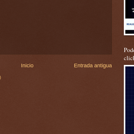
Podc
clic
Inicio
Entrada antigua
)