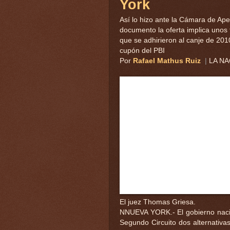
York
Así lo hizo ante la Cámara de Ape
documento la oferta implica unos
que se adhirieron al canje de 20
cupón del PBI
Por
Rafael Mathus Ruiz
|
LA N
El juez Thomas Griesa.
NNUEVA YORK.- El gobierno nacio
Segundo Circuito dos alternativa