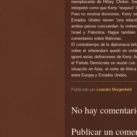
reemplazante de Hillary Clinton. Se
interpretó como que Kerry “esquivó” l
Para no mostrar divisiones, Kerry s
Estados Unidos tienen “una relació
ambos países concuerdan: la violenci
Israel y Palestina. Hague también 
comentarios sobre Malvinas.
El contratiempo de la diplomacia brit
sobre el referéndum quedó en evid
ignoró estas definiciones de Kerry. An
el Partido Demócrata se reunió con 
situación en Asia, el norte de Afric
entre Europa y Estados Unidos.
Publicado por
Leandro Morgenfeld
No hay comentari
Publicar un come