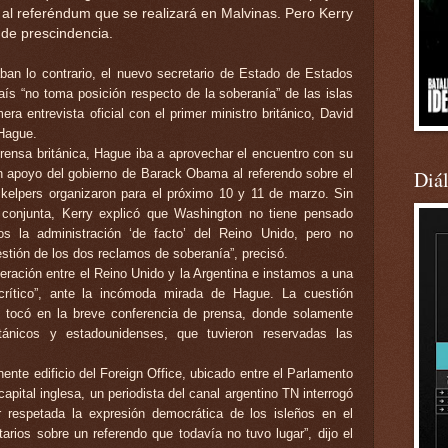
 al referéndum que se realizará en Malvinas. Pero Kerry
 de prescindencia.
ban lo contrario, el nuevo secretario de Estado de Estados
aís “no toma posición respecto de la soberanía” de las islas
ra entrevista oficial con el primer ministro británico, David
 Hague.
prensa británica, Hague iba a aprovechar el encuentro con su
n apoyo del gobierno de Barack Obama al referendo sobre el
Diá
os kelpers organizaron para el próximo 10 y 11 de marzo. Sin
 conjunta, Kerry explicó que Washington no tiene pensado
s la administración ‘de facto’ del Reino Unido, pero no
stión de los dos reclamos de soberanía”, precisó.
ación entre el Reino Unido y la Argentina e instamos a una
crítico”, ante la incómoda mirada de Hague. La cuestión
 tocó en la breve conferencia de prensa, donde solamente
itánicos y estadounidenses, que tuvieron reservadas las
ente edificio del Foreign Office, ubicado entre el Parlamento
capital inglesa, un periodista del canal argentino TN interrogó
 respetada la expresión democrática de los isleños en el
arios sobre un referendo que todavía no tuvo lugar”, dijo el