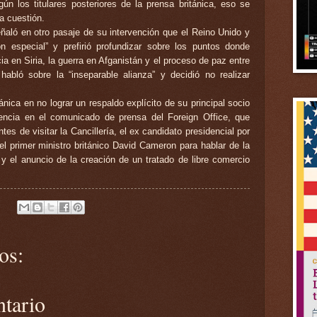
gún los titulares posteriores de la prensa británica, eso se
a cuestión.
eñaló en otro pasaje de su intervención que el Reino Unido y
n especial” y prefirió profundizar sobre los puntos donde
a en Siria, la guerra en Afganistán y el proceso de paz entre
habló sobre la “inseparable alianza” y decidió no realizar
ánica en no lograr un respaldo explícito de su principal socio
encia en el comunicado de prensa del Foreign Office, que
tes de visitar la Cancillería, el ex candidato presidencial por
el primer ministro británico David Cameron para hablar de la
a y el anuncio de la creación de un tratado de libre comercio
os:
ntario