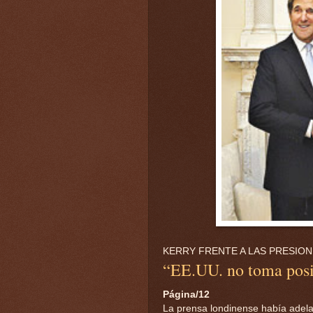
KERRY FRENTE A LAS PRESIO
“EE.UU. no toma pos
Página/12
La prensa londinense había adel