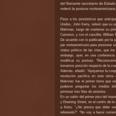
del flamante secretario de Estado
reiteró la postura norteamericana
Pese a los pronósticos que anticipa
Unidos, John Kerry, reiteró que su p
Malvinas, luego de mantener su prime
Cameron, y con el canciller, William
De acuerdo con lo publicado por la 
par norteamericano para presionar u
status político de las islas, que l
embargo, ayer, en una conferencia
modificar su postura. “Reconocemo
tomamos posición respecto de la cue
Además, añadió: “Apoyamos la cooper
resolución pacífica en este tema 
Malvinas fue el primer tema que se
pudieron preguntar los medios br
primeras tres filas de asientos.
En un salón del primer piso del impon
y Downing Street, en el centro de la 
a Kerry: “¿No piensa que debe ser
referendo?”. “No voy a hacer coment