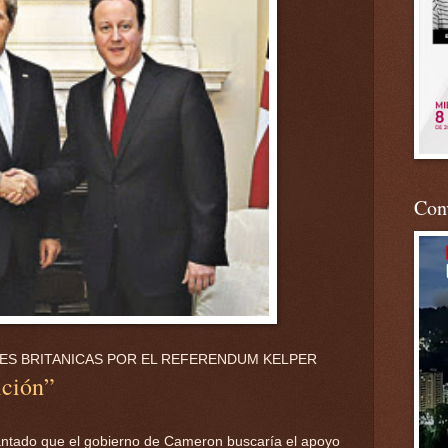
Conv
NES BRITANICAS POR EL REFERENDUM KELPER
ición”
antado que el gobierno de Cameron buscaría el apoyo