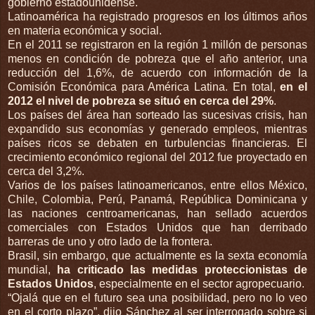
gobierno estadounidense.
Latinoamérica ha registrado progresos en los últimos años
en materia económica y social.
En el 2011 se registraron en la región 1 millón de personas
menos en condición de pobreza que el año anterior, una
reducción del 1,6%, de acuerdo con información de la
Comisión Económica para América Latina. En total,
en el
2012 el nivel de pobreza se situó en cerca del 29%
.
Los países del área han sorteado las sucesivas crisis, han
expandido sus economías y generado empleos, mientras
países ricos se debaten en turbulencias financieras. El
crecimiento económico regional del 2012 fue proyectado en
cerca del 3,2%.
Varios de los países latinoamericanos, entre ellos México,
Chile, Colombia, Perú, Panamá, República Dominicana y
las naciones centroamericanas, han sellado acuerdos
comerciales con Estados Unidos que han derribado
barreras de uno y otro lado de la frontera.
Brasil, sin embargo, que actualmente es la sexta economía
mundial,
ha criticado las medidas proteccionistas de
Estados Unidos
, especialmente en el sector agropecuario.
“Ojalá que en el futuro sea una posibilidad, pero no lo veo
en el corto plazo”, dijo Sánchez al ser interrogado sobre si