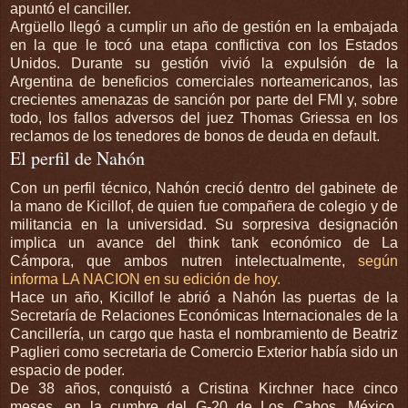
apuntó el canciller.
Argüello llegó a cumplir un año de gestión en la embajada
en la que le tocó una etapa conflictiva con los Estados
Unidos. Durante su gestión vivió la expulsión de la
Argentina de beneficios comerciales norteamericanos, las
crecientes amenazas de sanción por parte del FMI y, sobre
todo, los fallos adversos del juez Thomas Griessa en los
reclamos de los tenedores de bonos de deuda en default.
El perfil de Nahón
Con un perfil técnico, Nahón creció dentro del gabinete de
la mano de Kicillof, de quien fue compañera de colegio y de
militancia en la universidad. Su sorpresiva designación
implica un avance del think tank económico de La
Cámpora, que ambos nutren intelectualmente,
según
informa LA NACION en su edición de hoy.
Hace un año, Kicillof le abrió a Nahón las puertas de la
Secretaría de Relaciones Económicas Internacionales de la
Cancillería, un cargo que hasta el nombramiento de Beatriz
Paglieri como secretaria de Comercio Exterior había sido un
espacio de poder.
De 38 años, conquistó a Cristina Kirchner hace cinco
meses, en la cumbre del G-20 de Los Cabos, México,