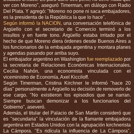
ver con Moreno", aseguró Timerman, en diálogo con Radio
Del Plata. Y agregó: "Moreno no pone ni saca embajadores,
es la presidenta de la República la que lo hace".
Según informó la NACION,
una conversación telefónica de
Argüello con el secretario de Comercio terminó a los
insultos y en fuerte tono. Argüello estaba irritado por el
hecho de que Moreno diera órdenes desde Buenos Aires a
los funcionarios de la embajada argentina y montara planes
y agendas pasando por arriba suyo.
El embajador argentino en Washington
fue reemplazado
por
la secretaria de Relaciones Económicas Internacionales,
Cecilia Nahón, una economista vinculada con el
viceministro de Economía, Axel Kicciloff.
Según Timerman, Cristina Kirchner le informó "hace 20
días" personalmente a Argüello su decisión de removerlo de
ese cargo. "No existieron los episodios que se narran.
Siempre buscan demonizar a los funcionarios del
Gobierno", aseveró.
Además, el titular del Palacio de San Martín consideró que
es "secundaria" la vinculación de la flamante embajadora
argentina en Estados Unidos con la agrupación kirchnerista
La Cámpora. "Es ridícula la influencia de La Cámpora",