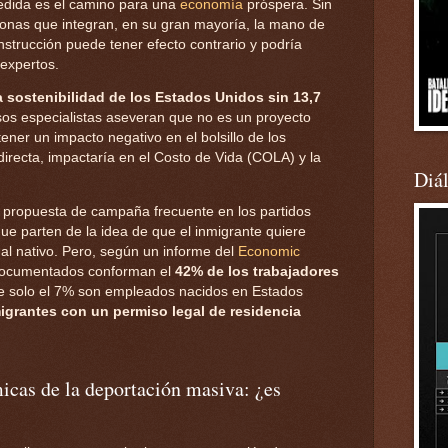
medida es el camino para una
economía
próspera. Sin
sonas que integran, en su gran mayoría, la mano de
nstrucción puede tener efecto contrario y podría
 expertos.
sostenibilidad de los Estados Unidos sin 13,7
os especialistas aseveran que no es un proyecto
tener un impacto negativo en el bolsillo de los
irecta, impactaría en el Costo de Vida (COLA) y la
Diá
 propuesta de campaña frecuente en los partidos
ue parten de la idea de que el inmigrante quiere
al nativo. Pero, según un informe del
Economic
ndocumentados conforman el
42% de los trabajadores
ue solo el 7% son empleados nacidos en Estados
igrantes con un permiso legal de residencia
cas de la deportación masiva: ¿es