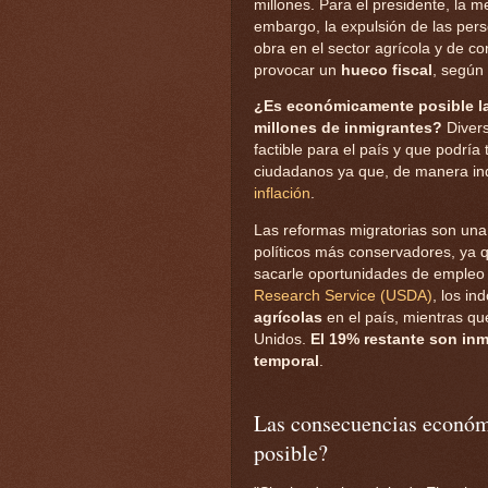
millones. Para el presidente, la 
embargo, la expulsión de las per
obra en el sector agrícola y de co
provocar un
hueco fiscal
, según
¿Es económicamente posible la 
millones de inmigrantes?
Divers
factible para el país y que podría 
ciudadanos ya que, de manera ind
inflación
.
Las reformas migratorias son una
políticos más conservadores, ya q
sacarle oportunidades de empleo 
Research Service (USDA)
, los i
agrícolas
en el país, mientras q
Unidos.
El 19% restante son inm
temporal
.
Las consecuencias económi
posible?