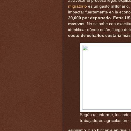
atravesar el proceso legal, explic
migratorio
es un gasto millonario,
impactar fuertemente en la econom
20,000 por deportado. Entre US
masivas
. No se sabe con exactit
identificar dónde están, luego det
costo de echarlos costaría más 
Según un informe, los ind
trabajadores agrícolas
en e
Asimismo, hizo hincapié en que "