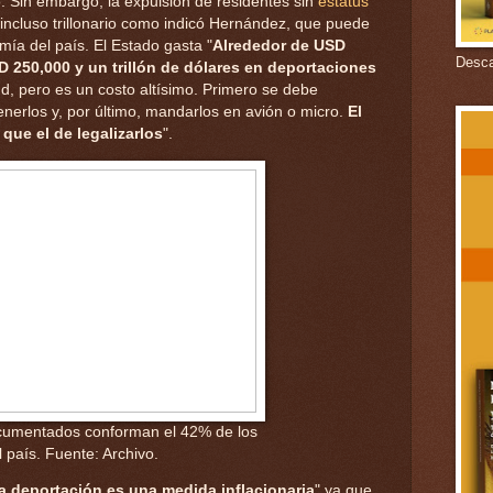
ó. Sin embargo, la expulsión de residentes sin
estatus
 incluso trillonario como indicó Hernández, que puede
ía del país. El Estado gasta "
Alrededor de USD
Descar
D 250,000 y un trillón de dólares en deportaciones
ud, pero es un costo altísimo. Primero se debe
enerlos y, por último, mandarlos en avión o micro.
El
que el de legalizarlos
".
ocumentados conforman el 42% de los
l país. Fuente: Archivo.
la deportación es una medida inflacionaria
" ya que