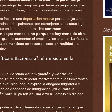
poco realista llevarlo a un millón de personas por
la paradoja de Trump ya que "tiene un perjuicio incluso
masó su fortuna, como en la construcción de hoteles".
es factible una
deportación masiva
porque dejaría un
ladas, principalmente, por extranjeros sin estatus legal
Nove
to en la mano de obra. "
No contratan
n pagar menos, sino porque no hay mano de obra
migrantes aumentan el empleo y los salarios.
La falacia
a se mantiene constante, -pero en realidad- la
ndez.
tica inflacionaria": el impacto en la
2025 el
Servicio de Inmigración y Control de
 de Trump para deportar masivamente a los inmigrantes
 expulsión, según explicó la abogada migratoria y
ana de Abogados de Inmigración (AILA)
Natalia
ión porque ya tenían una orden
", detalló en diálogo
 poder emitir
órdenes de deportación
sin tener que