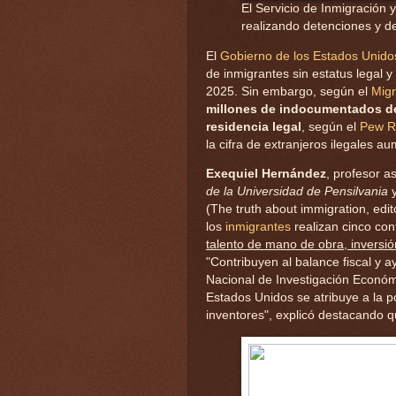
El Servicio de Inmigración
realizando detenciones y d
El
Gobierno de los Estados Unido
de inmigrantes sin estatus legal
2025. Sin embargo, según el
Migr
millones de indocumentados de 
residencia legal
, según el
Pew R
la cifra de extranjeros ilegales a
Exequiel Hernández
, profesor a
de la Universidad de Pensilvania
y
(The truth about immigration, edit
los
inmigrantes
realizan cinco con
talento de mano de obra, inversió
"Contribuyen al balance fiscal y a
Nacional de Investigación Económ
Estados Unidos se atribuye a la p
inventores", explicó destacando q