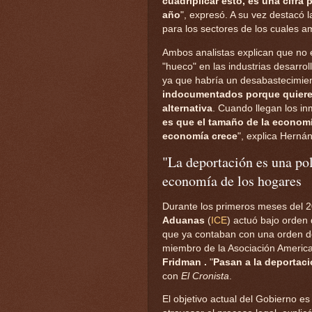
cuadriplicar esto, es una cifra 
año
", expresó. A su vez destacó 
para los sectores de los cuales a
Ambos analistas explican que no 
"hueco" en las industrias desarrol
ya que habría un desabastecimien
indocumentados porque quiere
alternativa
. Cuando llegan los in
es que el tamaño de la economí
economía crece
", explica Herná
"La deportación es una polí
economía de los hogares
Durante los primeros meses del 
Aduanas
(
ICE
) actuó bajo orden
que ya contaban con una orden de
miembro de la Asociación Americ
Fridman .
"
Pasan a la deportac
con
El Cronista
.
El objetivo actual del Gobierno es