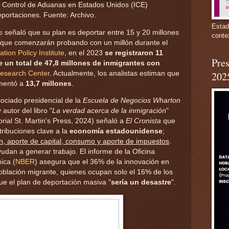
 y Control de Aduanas en Estados Unidos (ICE)
eportaciones. Fuente: Archivo.
Estad
s
señaló que su plan es deportar entre 15 y 20 millones
conte
 y que comenzarán probando con un millón durante el
ation Policy Institute
, en el 2023
se registraron 11
Pres
un total de 47,8 millones de inmigrantes con
esearch Center
. Actualmente, los analistas estiman que
202
umentó a
13,7 millones
.
sociado presidencial de la
Escuela de Negocios Wharton
 autor del libro "
La verdad acerca de la inmigración
"
orial St. Martin's Press, 2024) señaló a
El Cronista
que
tribuciones clave a la
economía estadounidense
;
n, aporte de capital, consumo y aporte de impuestos
.
yudan a generar trabajo. El informe de la Oficina
ica (
NBER
) asegura que el 36% de la innovación en
oblación migrante, quienes ocupan solo el 16% de los
ue el plan de deportación masiva "
sería un desastre
".