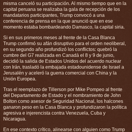
misma canceló su participación. Al mismo tiempo que en la
capital peruana se realizaba la gala de recepción de los
mandatarios participantes, Trump convocó a una
conferencia de prensa en la que anunció que en ese
momento estaba bombardeando Damasco, la capital siria.
Si en sus primeros meses al frente de la Casa Blanca
Trump confirmó su afán disruptivo para el orden neoliberal,
en su segundo año profundizó los conflictos: quebró la
cumbre del G7 realizada en Canadá el 8 y 9 de junio,
decidió la salida de Estados Unidos del acuerdo nuclear
con Irán, trasladó la embajada estadounidense de Israel a
Jerusalén y aceleró la guerra comercial con China y la
Unión Europea.
Tras el reemplazo de Tillerson por Mike Pompeo al frente
del Departamento de Estado y el nombramiento de John
Bolton como asesor de Seguridad Nacional, los halcones
ganaron peso en la Casa Blanca y profundizaron la política
agresiva e injerencista contra Venezuela, Cuba y
Nicaragua.
En ese contexto crítico, alinearse con alguien como Trump