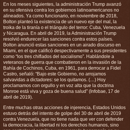
En los meses siguientes, la administración Trump avanzó
en su ofensiva contra los gobiernos latinoamericanos no
alineados. Ya como funcionario, en noviembre de 2018,
Bolton planteó la existencia de un nuevo eje del mal, la
troika de la tiranía o el triángulo del terror: Cuba, Venezuela
y Nicaragua. En abril de 2019, la Administración Trump
resolvió endurecer las sanciones contra estos países.
Bolton anunció estas sanciones en un airado discurso en
Miami, en el que calificó despectivamente a sus presidentes
como “los tres chiflados del socialismo”. Hablándole a
veteranos de guerra que combatieron en la invasión de la
Bahía de Cochinos, Cuba, en 1961, para derrocar a Fidel
Castro, señaló: “Bajo este Gobierno, no arrojamos
salvavidas a dictadores: se los quitamos. (…) Hoy
proclamamos con orgullo y en voz alta que la doctrina
Monroe está viva y goza de buena salud” (Infobae, 17 de
abril de 2019).
Entre muchas otras acciones de injerencia, Estados Unidos
estuvo detrás del intento de golpe del 30 de abril de 2019
contra Venezuela, que no tiene nada que ver con defender
la democracia, la libertad ni los derechos humanos, sino