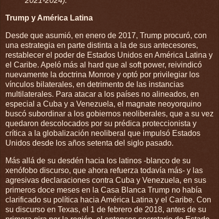
2021-2024).
Trump y América Latina
Desde que asumió, en enero de 2017, Trump procuró, con
una estrategia en parte distinta a la de sus antecesores,
restablecer el poder de Estados Unidos en América Latina y
el Caribe. Apeló más al hard que al soft power, reivindicó
nuevamente la doctrina Monroe y optó por privilegiar los
vínculos bilaterales, en detrimento de las instancias
multilaterales. Para atacar a los países no alineados, en
especial a Cuba y a Venezuela, el magnate neoyorquino
buscó subordinar a los gobiernos neoliberales, que a su vez
quedaron descolocados por su prédica proteccionista y
crítica a la globalización neoliberal que impulsó Estados
Unidos desde los años setenta del siglo pasado.
Más allá de su desdén hacia los latinos -blanco de su
xenófobo discurso, que ahora refuerza todavía más- y las
agresivas declaraciones contra Cuba y Venezuela, en sus
primeros doce meses en la Casa Blanca Trump no había
clarificado su política hacia América Latina y el Caribe. Con
su discurso en Texas, el 1 de febrero de 2018, antes de su