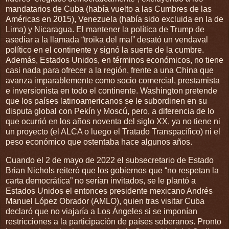
mandatarios de Cuba (había vuelto a las Cumbres de las
Américas en 2015), Venezuela (había sido excluida en la de
Lima) y Nicaragua. El mantener la política de Trump de
asediar a la llamada “troika del mal” desató un vendaval
político en el continente y signó la suerte de la cumbre.
Además, Estados Unidos, en términos económicos, no tiene
casi nada para ofrecer a la región, frente a una China que
avanza imparablemente como socio comercial, prestamista
e inversionista en todo el continente. Washington pretende
que los países latinoamericanos se le subordinen en su
disputa global con Pekín y Moscú, pero, a diferencia de lo
que ocurrió en los años noventa del siglo XX, ya no tiene ni
un proyecto (el ALCA o luego el Tratado Transpacífico) ni el
peso económico que ostentaba hace algunos años.
Cuando el 2 de mayo de 2022 el subsecretario de Estado
Brian Nichols reiteró que los gobiernos que “no respetan la
carta democrática” no serían invitados, se le plantó a
Estados Unidos el entonces presidente mexicano Andrés
Manuel López Obrador (AMLO), quien tras visitar Cuba
declaró que no viajaría a Los Ángeles si se imponían
restricciones a la participación de países soberanos. Pronto