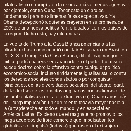
bilateralismo (Trump) y en la retórica más o menos agresiva,
por ejemplo, contra Cuba. Tener esto en claro es
fundamental para no alimentar falsas expectativas. Ya
Obama decepcionó a quienes creyeron en su promesa de
2009 de una nueva política “entre iguales” con los países de
la región. Dicho esto, hay diferencias.
La vuelta de Trump a la Casa Blanca potenciaría a las
ultraderechas, como ocurrió con Jair Bolsonaro en Brasil en
2018. Sin Trump en la Casa Blanca, difícil imaginar que el
militar podría haberse encaramado en el poder. Lo mismo
puede decirse sobre la ofensiva contra cualquier política
económico-social incluso tímidamente igualitarista, o contra
los derechos sociales conquistados o por conquistar
(sindicales, de las diversidades sexuales, del aborto legal,
de las luchas de los pueblos originarios por las tierras o de
los ambientalistas contra el extractivismo). Cuatro años más
de Trump implicarían un corrimiento todavía mayor hacia a
la (ultra)derecha en todo el mundo, y en especial en
América Latina. Es cierto que el magnate no promovió los
mega acuerdos de libre comercio que impulsaban los
globalistas ni impulsó (todavía) guerras en el extranjero.