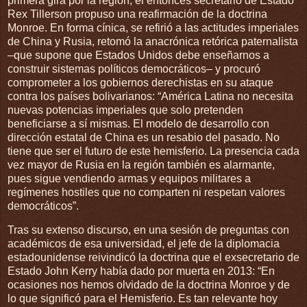
primera gira por la región, el entonces secretario de Estado
Rex Tillerson propuso una reafirmación de la doctrina
Monroe. En forma cínica, se refirió a las actitudes imperiales
de China y Rusia, retomó la anacrónica retórica paternalista
–que supone que Estados Unidos debe enseñarnos a
construir sistemas políticos democráticos– y procuró
comprometer a los gobiernos derechistas en su ataque
contra los países bolivarianos: “América Latina no necesita
nuevas potencias imperiales que solo pretenden
beneficiarse a sí mismas. El modelo de desarrollo con
dirección estatal de China es un resabio del pasado. No
tiene que ser el futuro de este hemisferio. La presencia cada
vez mayor de Rusia en la región también es alarmante,
pues sigue vendiendo armas y equipos militares a
regímenes hostiles que no comparten ni respetan valores
democráticos”.
Tras su extenso discurso, en una sesión de preguntas con
académicos de esa universidad, el jefe de la diplomacia
estadounidense reivindicó la doctrina que el exsecretario de
Estado John Kerry había dado por muerta en 2013: “En
ocasiones nos hemos olvidado de la doctrina Monroe y de
lo que significó para el Hemisferio. Es tan relevante hoy