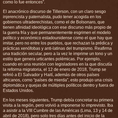
como lo fue entonces”.
El anacrónico discurso de Tillerson, con un claro sesgo
injerencista y paternalista, pudo tener acogida en los
gobiernos ultraderechistas, como el de Bolsonaro, que
tienen afinidad ideológica con ese discurso más propio de
la guerra fría y que permanentemente esgrimen el modelo
político y económico estadounidense como el que hay que
imitar, pero no entre los pueblos, que rechazan la prédica y
prácticas xenófobas y anti-latinas del trumpismo. Reafirma
una tradición secular, pero a la vez le imprime un tono y un
estilo que genera urticantes polémicas. Por ejemplo,
cuando en una reunión con legisladores en la que discutía
la reforma migratoria, el 12 de enero de 2018, Trump se
refirió a El Salvador y Haití, además de otros países
africanos, como “países de mierda”, esto produjo una crisis
diplomática y quejas de múltiples políticos dentro y fuera de
Estados Unidos.
En los meses siguientes, Trump debía concretar su primera
visita a la región, pero volvió a imponerse lo imprevisto. Iba
a asistir a la VIII Cumbre de las Américas (Lima, 13 y 14 de
abril de 2018), pero solo tres días antes del inicio de la