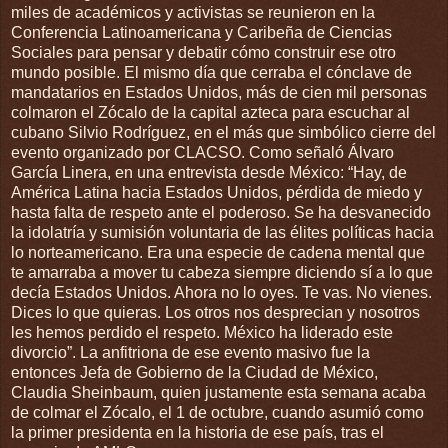
miles de académicos y activistas se reunieron en la
Conferencia Latinoamericana y Caribeña de Ciencias
Sociales para pensar y debatir cómo construir ese otro
mundo posible. El mismo día que cerraba el cónclave de
mandatarios en Estados Unidos, más de cien mil personas
colmaron el Zócalo de la capital azteca para escuchar al
cubano Silvio Rodríguez, en el más que simbólico cierre del
evento organizado por CLACSO. Como señaló Álvaro
García Linera, en una entrevista desde México: “Hay, de
América Latina hacia Estados Unidos, pérdida de miedo y
hasta falta de respeto ante el poderoso. Se ha desvanecido
la idolatría y sumisión voluntaria de las élites políticas hacia
lo norteamericano. Era una especie de cadena mental que
te amarraba a mover tu cabeza siempre diciendo sí a lo que
decía Estados Unidos. Ahora no lo oyes. Te vas. No vienes.
Dices lo que quieras. Los otros nos desprecian y nosotros
les hemos perdido el respeto. México ha liderado este
divorcio”. La anfitriona de ese evento masivo fue la
entonces Jefa de Gobierno de la Ciudad de México,
Claudia Sheinbaum, quien justamente esta semana acaba
de colmar el Zócalo, el 1 de octubre, cuando asumió como
la primer presidenta en la historia de ese país, tras el