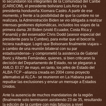
lo secundaron los integrantes de la Comunidad del Caribe
(CARICOM), el presidente boliviano Luis Arce y la
presidenta hondureña Xiomara Castro. A partir de ese
momento, y frente a la posibilidad de que la cumbre no se
realizara, la Administración Biden se vio obligada a realizar
intensas gestiones diplomáticas, incluidos los viajes de la
primera dama Jill Biden (visitó Ecuador, Costa Rica y
Panamá) y del exsenador Chris Dodd (asesor especial del
presidente para la Cumbre), para evitar que el boicot la
hiciera naufragar. Logró que Bolsonaro finalmente viajara –
a cambio de una reunión bilateral con su par
estadounidense– y comprometió la asistencia de Gabriel
Boric y Alberto Fernández, quienes, si bien criticaron la
decisión del Departamento de Estado, no se plegaron a
AMLO. El 27 de mayo, en tanto, los jefes de Estado del
ALBA-TCP –alianza creada en 2004 como proyecto
alternativo al ALCA– se reunieron en La Habana para
repudiar las exclusiones y enviar un mensaje a Estados
Unidos.
Ante la ausencia de muchos mandatarios de la región
(finalmente solo terminaron asistiendo 23 de 35, resultando
la edición de la cumbre con más faltazos a nivel