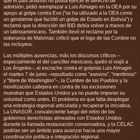
que el país anfitrión no podía ejercer el derecho de
admisión, pidió reemplazar a Luis Almagro en la OEA por su
apoyo al golpe contra Evo (“se ha utilizado a la OEA como
un gendarme que facilitó un golpe de Estado en Bolivia”) y
reclamó que la dirección del BID debía volver a manos de
un latinoamericano. También llevó el reclamo por la
soberanía de Malvinas: criticó que el logo de las Cumbre no
las incluyera.
Las múltiples ausencias, más los discursos críticos –
especialmente el del canciller mexicano, quién sí viajó a
Los Ángeles–, el escrache contra el golpista Luis Almagro
el martes 7 de junio –repudiado como “asesino”, “mentiroso”
y “títere de Washington”–, la Cumbre de los Pueblos y la
movilización callejera en contra de las exclusiones
muestran que Estados Unidos ya no puede imponer su
voluntad como antes. El problema es que falta desplegar
una estrategia regional articulada y recuperar la iniciativa.
La UNASUR, convaleciente luego del retiro de los
gobiernos derechistas alineados con Estados Unidos
durante la llamada restauración conservadora, y la CELAC
podrían ser un ámbito para avanzar hacia una mayor
coordinación política e integración regional.