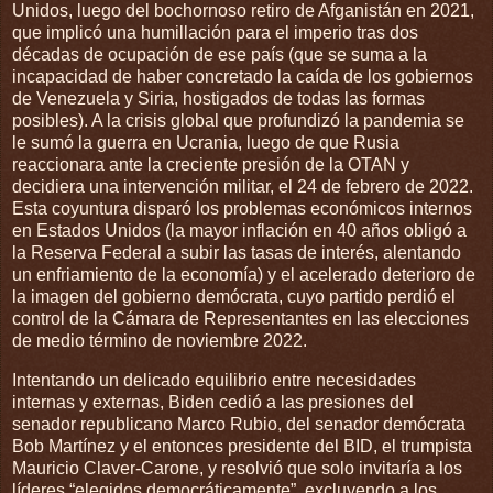
Unidos, luego del bochornoso retiro de Afganistán en 2021,
que implicó una humillación para el imperio tras dos
décadas de ocupación de ese país (que se suma a la
incapacidad de haber concretado la caída de los gobiernos
de Venezuela y Siria, hostigados de todas las formas
posibles). A la crisis global que profundizó la pandemia se
le sumó la guerra en Ucrania, luego de que Rusia
reaccionara ante la creciente presión de la OTAN y
decidiera una intervención militar, el 24 de febrero de 2022.
Esta coyuntura disparó los problemas económicos internos
en Estados Unidos (la mayor inflación en 40 años obligó a
la Reserva Federal a subir las tasas de interés, alentando
un enfriamiento de la economía) y el acelerado deterioro de
la imagen del gobierno demócrata, cuyo partido perdió el
control de la Cámara de Representantes en las elecciones
de medio término de noviembre 2022.
Intentando un delicado equilibrio entre necesidades
internas y externas, Biden cedió a las presiones del
senador republicano Marco Rubio, del senador demócrata
Bob Martínez y el entonces presidente del BID, el trumpista
Mauricio Claver-Carone, y resolvió que solo invitaría a los
líderes “elegidos democráticamente”, excluyendo a los