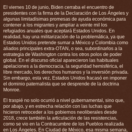
El viernes 10 de junio, Biden cerraba el encuentro de
presidentes con la firma de la Declaración de Los Ángeles y
algunas limitadísimas promesas de ayuda económica para
contener a los migrantes y ampliar a veinte mil los
refugiados anuales que aceptará Estados Unidos. En
realidad, hay una militarización de la problemática, ya que
Estados Unidos pretende sumar a México y Colombia como
aliados principales extra-OTAN, o sea, subordinarlos a la
estrategia de Washington contra los otros polos de poder
global. En el discurso oficial aparecieron las habituales
apelaciones a la democracia, la seguridad hemisférica, el
libre mercado, los derechos humanos y la inversión privada.
Sin embargo, esta vez, Estados Unidos fracasó en imponer
el dominio paternalista que se desprende de la doctrina
Monroe.
El traspié no solo ocurrió a nivel gubernamental, sino que,
por abajo, y en estrecha relación con las luchas que
hicieron retroceder a los gobiernos neoliberales desde
2018, crece también la articulación de las resistencias,
como se vio en la Contracumbre de los Pueblos realizada
en Los Ángeles. En Ciudad de México, esa misma semana,