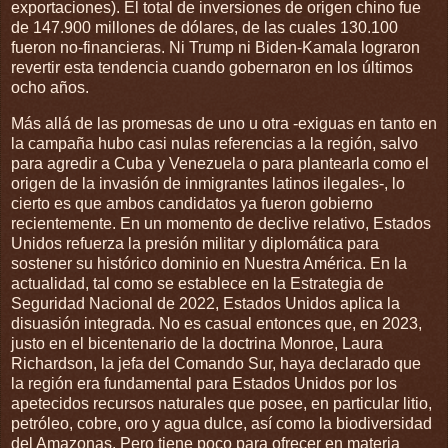
exportaciones). El total de inversiones de origen chino fue
de 147.900 millones de dólares, de las cuales 130.100
fueron no-financieras. Ni Trump ni Biden-Kamala lograron
revertir esta tendencia cuando gobernaron en los últimos
ocho años.
Más allá de las promesas de uno u otra -exiguas en tanto en
la campaña hubo casi nulas referencias a la región, salvo
para agredir a Cuba y Venezuela o para plantearla como el
origen de la invasión de inmigrantes latinos ilegales-, lo
cierto es que ambos candidatos ya fueron gobierno
recientemente. En un momento de declive relativo, Estados
Unidos refuerza la presión militar y diplomática para
sostener su histórico dominio en Nuestra América. En la
actualidad, tal como se establece en la Estrategia de
Seguridad Nacional de 2022, Estados Unidos aplica la
disuasión integrada. No es casual entonces que, en 2023,
justo en el bicentenario de la doctrina Monroe, Laura
Richardson, la jefa del Comando Sur, haya declarado que
la región era fundamental para Estados Unidos por los
apetecidos recursos naturales que posee, en particular litio,
petróleo, cobre, oro y agua dulce, así como la biodiversidad
del Amazonas. Pero tiene poco para ofrecer en materia