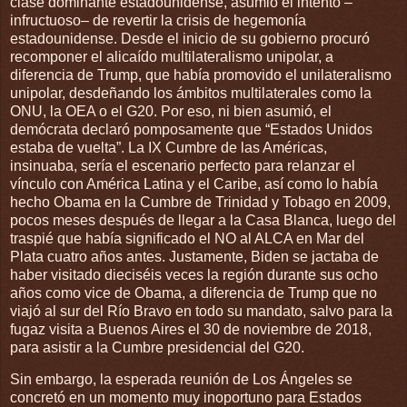
clase dominante estadounidense, asumió el intento –
infructuoso– de revertir la crisis de hegemonía
estadounidense. Desde el inicio de su gobierno procuró
recomponer el alicaído multilateralismo unipolar, a
diferencia de Trump, que había promovido el unilateralismo
unipolar, desdeñando los ámbitos multilaterales como la
ONU, la OEA o el G20. Por eso, ni bien asumió, el
demócrata declaró pomposamente que “Estados Unidos
estaba de vuelta”. La IX Cumbre de las Américas,
insinuaba, sería el escenario perfecto para relanzar el
vínculo con América Latina y el Caribe, así como lo había
hecho Obama en la Cumbre de Trinidad y Tobago en 2009,
pocos meses después de llegar a la Casa Blanca, luego del
traspié que había significado el NO al ALCA en Mar del
Plata cuatro años antes. Justamente, Biden se jactaba de
haber visitado dieciséis veces la región durante sus ocho
años como vice de Obama, a diferencia de Trump que no
viajó al sur del Río Bravo en todo su mandato, salvo para la
fugaz visita a Buenos Aires el 30 de noviembre de 2018,
para asistir a la Cumbre presidencial del G20.
Sin embargo, la esperada reunión de Los Ángeles se
concretó en un momento muy inoportuno para Estados