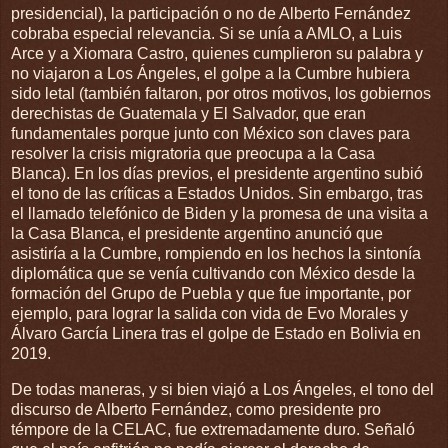
presidencial), la participación o no de Alberto Fernández
cobraba especial relevancia. Si se unía a AMLO, a Luis
Arce y a Xiomara Castro, quienes cumplieron su palabra y
no viajaron a Los Ángeles, el golpe a la Cumbre hubiera
sido letal (también faltaron, por otros motivos, los gobiernos
derechistas de Guatemala y El Salvador, que eran
fundamentales porque junto con México son claves para
resolver la crisis migratoria que preocupa a la Casa
Blanca). En los días previos, el presidente argentino subió
el tono de las críticas a Estados Unidos. Sin embargo, tras
el llamado telefónico de Biden y la promesa de una visita a
la Casa Blanca, el presidente argentino anunció que
asistiría a la Cumbre, rompiendo en los hechos la sintonía
diplomática que se venía cultivando con México desde la
formación del Grupo de Puebla y que fue importante, por
ejemplo, para lograr la salida con vida de Evo Morales y
Álvaro García Linera tras el golpe de Estado en Bolivia en
2019.
De todas maneras, y si bien viajó a Los Ángeles, el tono del
discurso de Alberto Fernández, como presidente pro
témpore de la CELAC, fue extremadamente duro. Señaló