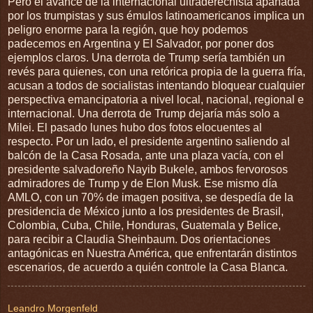
Pero el avance de la internacional ultraderechista apañada
por los trumpistas y sus émulos latinoamericanos implica un
peligro enorme para la región, que hoy podemos
padecemos en Argentina y El Salvador, por poner dos
ejemplos claros. Una derrota de Trump sería también un
revés para quienes, con una retórica propia de la guerra fría,
acusan a todos de socialistas intentando bloquear cualquier
perspectiva emancipatoria a nivel local, nacional, regional e
internacional. Una derrota de Trump dejaría más solo a
Milei. El pasado lunes hubo dos fotos elocuentes al
respecto. Por un lado, el presidente argentino saliendo al
balcón de la Casa Rosada, ante una plaza vacía, con el
presidente salvadoreño Nayib Bukele, ambos fervorosos
admiradores de Trump y de Elon Musk. Ese mismo día
AMLO, con un 70% de imagen positiva, se despedía de la
presidencia de México junto a los presidentes de Brasil,
Colombia, Cuba, Chile, Honduras, Guatemala y Belice,
para recibir a Claudia Sheinbaum. Dos orientaciones
antagónicas en Nuestra América, que enfrentarán distintos
escenarios, de acuerdo a quién controle la Casa Blanca.
Leandro Morgenfeld