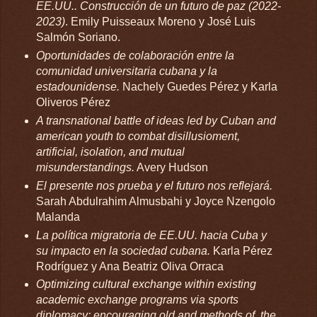
EE.UU.. Construcción de un futuro de paz (2022-
2023)
. Emily Puisseaux Moreno y José Luis
Salmón Soriano.
Oportunidades de colaboración entre la
comunidad universitaria cubana y la
estadounidense.
Nachely Guedes Pérez y Karla
Oliveros Pérez
A transnational battle of ideas led by Cuban and
american youth to combat disillusioment,
artificial, isolation, and mutual
misunderstandings.
Avery Hudson
El presente nos prueba y el futuro nos reflejará.
Sarah Abdulrahim Almusbahi y Joyce Nzengolo
Malanda
La política migratoria de EE.UU. hacia Cuba y
su impacto en la sociedad cubana.
Karla Pérez
Rodríguez y Ana Beatriz Oliva Orraca
Optimizing cultural exchange within existing
academic exchange programs via sports
diplomacy: encouraging old and methods of the