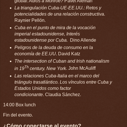
global: Adiós a Monroe?
Pavel Alemán
La triangulación Cuba-UE-EE.UU.: Retos y
potencialidades de una relación constructiva.
Raynier Pellón.
Cuba en el punto de mira de la vocación
imperial estadounidense, Interés
estadounidense por Cuba.
Dino Allende
Peligros de la deuda de consumo en la
economía de EE.UU
. David Katz
The intersection of Cuban and Irish nationalism
Th
in 19
century. New York
. John McAuliff
Las relaciones Cuba-Italia en el marco del
triángulo trasatlántico. Los vínculos entre Cuba y
Estados Unidos como factor
condicionante
. Claudia Sánchez.
14:00 Box lunch
Fin del evento.
¿Cómo conectarse al evento?