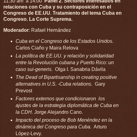
11:30 am a 14:00
Panel 2
.
Sectores interesados en
relaciones con Cuba y su contraposición en el
Congreso de EE.UU. Tratamiento del tema Cuba en
Congreso. La Corte Suprema.
Moderador
: Rafael Hernández
Cuba en el Congreso de los Estados Unidos
.
Carlos Ciaño y Maira Relova
La política de EE.UU. y relación y solidaridad
entre la Revolución cubana y Puerto Rico: un
caso sui-generis.
Olga I. Sanabria Dávila
The Dead of Bipartisanship in creating positive
alternatives in U.S. -Cuba relations.
Gary
Prevost
Factores externos que condicionaron los
ajustes de la estrategia diplomática de Cuba en
la CDH.
Jorge Alejandro Cano.
Impacto del proceso de Bob Menéndez en la
dinámica del Congreso para Cuba.
Arturo
López-Levy.