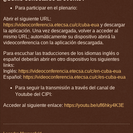
Para participar en el plenario:
Abrir el siguiente URL:
https://videoconferencia.etecsa.cu/c/cuba-eua
y descargar
la aplicación. Una vez descargada, volver a acceder al
mismo URL; automáticamente su dispositivo abrirá la
videoconferencia con la aplicación descargada.
Para escuchar las traducciones de los idiomas inglés o
español deberán abrir en otro dispositivo los siguientes
links:
Inglés:
https://videoconferencia.etecsa.cu/c/en-cuba-eua
Español:
https://videoconferencia.etecsa.cu/c/es-cuba-eua
Para seguir la transmisión a través del canal de
Youtube del CIPI:
Acceder al siguiente enlace:
https://youtu.be/ufI6hky4K3E