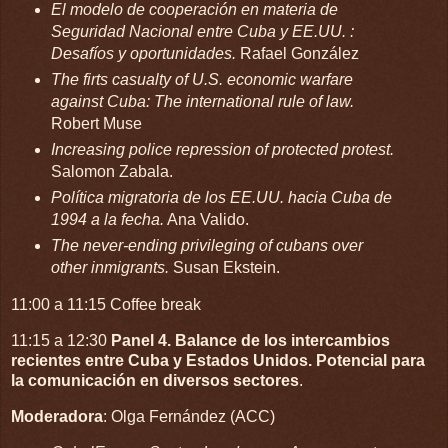
El modelo de cooperación en materia de
Seguridad Nacional entre Cuba y EE.UU. :
Desafíos y oportunidades.
Rafael González
The firts casualty of U.S. economic warfare
against Cuba: The international rule of law.
Robert Muse
Increasing police repression of protected protest.
Salomon Zabala.
Política migratoria de los EE.UU. hacia Cuba de
1994 a la fecha.
Ana Valido.
The never-ending privileging of cubans over
other inmigrants.
Susan Ekstein.
11:00 a 11:15 Coffee break
11:15 a 12:30
Panel
4. Balance de los intercambios
recientes entre Cuba y Estados Unidos. Potencial para
la comunicación en diversos sectores
.
Moderadora
: Olga Fernández (ACC)