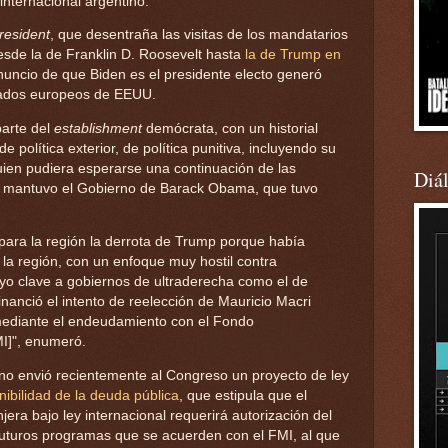
 internacional argentino.
resident
, que desentraña las visitas de los mandatarios
esde la de Franklin D. Roosevelt hasta
la de Trump en
nuncio de que Biden es el presidente electo generó
liados europeos de EEUU.
parte del
establishment
demócrata, con un historial
 política exterior, de política punitiva, incluyendo su
uien pudiera esperarse una continuación de las
Diá
e mantuvo el Gobierno de Barack Obama, que tuvo
para la región la derrota de Trump porque había
ia la región, con un enfoque muy hostil contra
o clave a gobiernos de ultraderecha como el de
financió el intento de reelección de Mauricio Macri
mediante el endeudamiento con el Fondo
MI]", enumeró.
ino envió recientemente al Congreso un proyecto de ley
nibilidad de la deuda pública
, que estipula que el
a bajo ley internacional requerirá autorización del
uturos programas que se acuerden con el FMI, al que