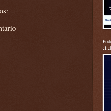
os:
ntario
Podc
clic