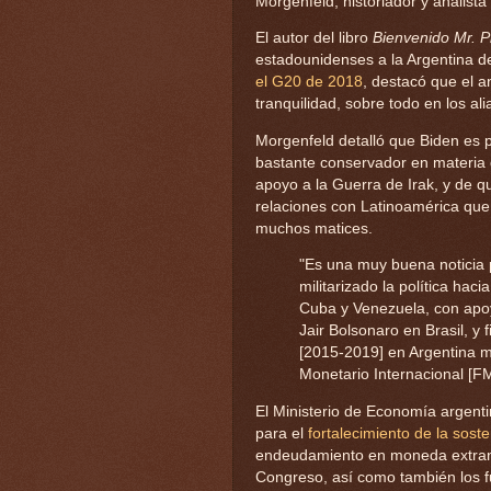
Morgenfeld, historiador y analista
El autor del libro
Bienvenido Mr. P
estadounidenses a la Argentina d
el G20 de 2018
, destacó que el a
tranquilidad, sobre todo en los a
Morgenfeld detalló que Biden es 
bastante conservador en materia de
apoyo a la Guerra de Irak, y de q
relaciones con Latinoamérica qu
muchos matices.
"Es una muy buena noticia 
militarizado la política hac
Cuba y Venezuela, con apoy
Jair Bolsonaro en Brasil, y 
[2015-2019] en Argentina 
Monetario Internacional [F
El Ministerio de Economía argent
para el
fortalecimiento de la soste
endeudamiento en moneda extranjer
Congreso, así como también los f