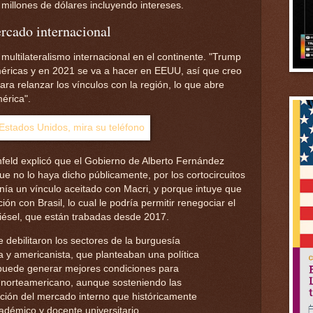
millones de dólares incluyendo intereses.
rcado internacional
l multilateralismo internacional en el continente. "Trump
Américas y en 2021 se va a hacer en EEUU, así que creo
para relanzar los vínculos con la región, lo que abre
érica".
feld explicó que el Gobierno de Alberto Fernández
ue no lo haya dicho públicamente, por los cortocircuitos
ía un vínculo aceitado con Macri, y porque intuye que
ón con Brasil, lo cual le podría permitir renegociar el
diésel, que están trabadas desde 2017.
 debilitaron los sectores de la burguesía
 y americanista, que planteaban una política
 puede generar mejores condiciones para
 norteamericano, aunque sosteniendo las
cción del mercado interno que históricamente
cadémico y docente universitario.