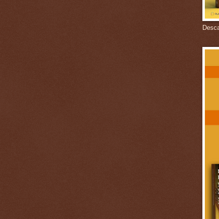
Descar