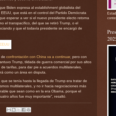
 que Biden expresa al
establishment
globalista del
e EEUU, que está en el control del Partido Demócrata
Estad
conte
ue esperar a ver si el nuevo presidente electo retoma
mo el transpacífico, del que se retiró Trump, o el
ociando y que el todavía presidente se encargó de
Pres
202
a de
confrontación con China va a continuar
, pero con
antuvo Trump, tildada de guerra comercial por sus altos
 de tarifas, para dar pie a acuerdos multilaterales,
rá como un área en disputa.
a que se tenía hasta la llegada de Trump era tratar de
ismos multilaterales, y no ir hacia negociaciones más
erable que sean como en la era Obama, porque el
uatro años fue muy importante", resaltó.