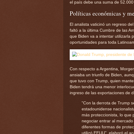
el país debe una suma de 52.000 
Políticas económicas y me
El analista vaticinó un regreso de
faltó a la última Cumbre de las 
que Biden va a intentar utilizarla 
oportunidades para toda Latinoam
Con respecto a Argentina, Morgen
ansiaba un triunfo de Biden, aunq
que tuvo con Trump, quien manten
Biden tendrá una menor interlocuci
ingreso de las exportaciones de 
"Con la derrota de Trump se
estadounidense nacionalista
más proteccionista, lo que
negociar entrar al mercado
diferentes formas de prote
utilizó EEUU", elaboró el a