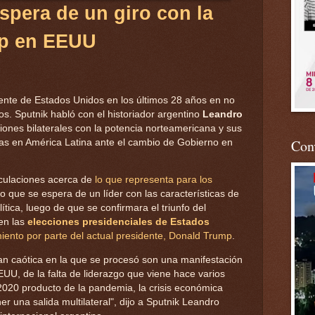
espera de un giro con la
mp en EEUU
ente de Estados Unidos en los últimos 28 años en no
os. Sputnik habló con el historiador argentino
Leandro
aciones bilaterales con la potencia norteamericana y sus
Conv
vas en América Latina ante el cambio de Gobierno en
culaciones acerca de
lo que representa para los
lo que se espera de un líder con las características de
tica, luego de que se confirmara el triunfo del
en las
elecciones presidenciales de Estados
iento por parte del actual presidente, Donald Trump
.
an caótica en la que se procesó son una manifestación
UU, de la falta de liderazgo que viene hace varios
2020 producto de la pandemia, la crisis económica
r una salida multilateral", dijo a Sputnik Leandro