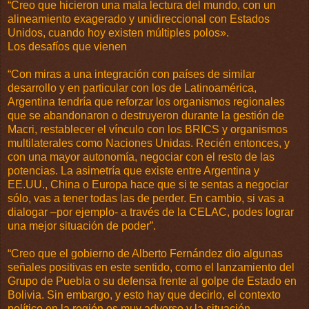
“Creo que hicieron una mala lectura del mundo, con un
alineamiento exagerado y unidireccional con Estados
Unidos, cuando hoy existen múltiples polos».
Los desafíos que vienen
“Con miras a una integración con países de similar
desarrollo y en particular con los de Latinoamérica,
Argentina tendría que reforzar los organismos regionales
que se abandonaron o destruyeron durante la gestión de
Macri, restablecer el vínculo con los BRICS y organismos
multilaterales como Naciones Unidas. Recién entonces, y
con una mayor autonomía, negociar con el resto de las
potencias. La asimetría que existe entre Argentina y
EE.UU., China o Europa hace que si te sentas a negociar
sólo, vas a tener todas las de perder. En cambio, si vas a
dialogar –por ejemplo- a través de la CELAC, podes lograr
una mejor situación de poder”.
“Creo que el gobierno de Alberto Fernández dio algunas
señales positivas en este sentido, como el lanzamiento del
Grupo de Puebla o su defensa frente al golpe de Estado en
Bolivia. Sin embargo, y esto hay que decirlo, el contexto
político en la región es muy adverso y la situación