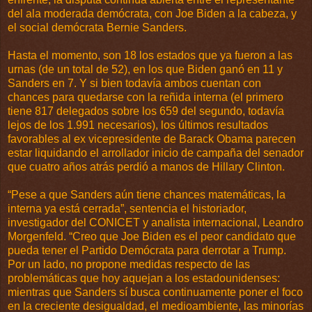
del ala moderada demócrata, con Joe Biden a la cabeza, y
el social demócrata Bernie Sanders.
Hasta el momento, son 18 los estados que ya fueron a las
urnas (de un total de 52), en los que Biden ganó en 11 y
Sanders en 7. Y si bien todavía ambos cuentan con
chances para quedarse con la reñida interna (el primero
tiene 817 delegados sobre los 659 del segundo, todavía
lejos de los 1.991 necesarios), los últimos resultados
favorables al ex vicepresidente de Barack Obama parecen
estar liquidando el arrollador inicio de campaña del senador
que cuatro años atrás perdió a manos de Hillary Clinton.
“Pese a que Sanders aún tiene chances matemáticas, la
interna ya está cerrada”, sentencia el historiador,
investigador del CONICET y analista internacional, Leandro
Morgenfeld. “Creo que Joe Biden es el peor candidato que
pueda tener el Partido Demócrata para derrotar a Trump.
Por un lado, no propone medidas respecto de las
problemáticas que hoy aquejan a los estadounidenses:
mientras que Sanders sí busca continuamente poner el foco
en la creciente desigualdad, el medioambiente, las minorías