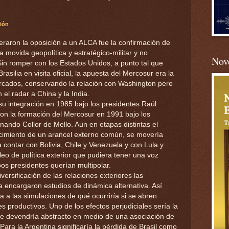
ión
deraron la oposición a un ALCA fue la confirmación de
 movida geopolítica y estratégico-militar y no
Nove
in romper con los Estados Unidos, a punto tal que
asilia en visita oficial, la apuesta del Mercosur era la
ercados, conservando la relación con Washington pero
el radar a China y la India.
su integración en 1985 bajo los presidentes Raúl
ron la formación del Mercosur en 1991 bajo los
nando Collor de Mello. Aun en etapas distintas el
cimiento de un arancel externo común, se movería
 contar con Bolivia, Chile y Venezuela y con Lula y
eo de política exterior que pudiera tener una voz
 presidentes querían multipolar.
ersificación de las relaciones exteriores las
ina encargaron estudios de dinámica alternativa. Así
a a las simulaciones de qué ocurriría si se abren
s productivos. Uno de los efectos perjudiciales sería la
que devendría abstracto en medio de una asociación de
 Para la Argentina significaría la pérdida de Brasil como