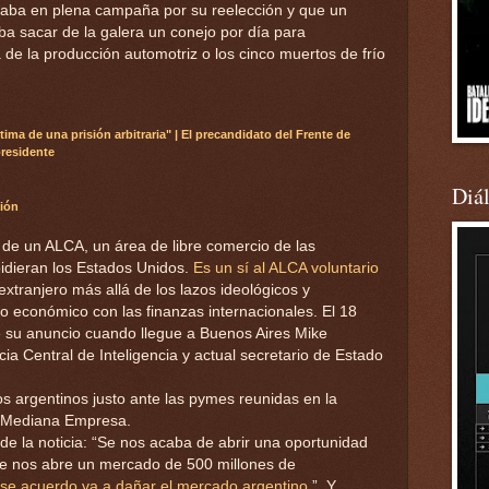
staba en plena campaña por su reelección y que un
a sacar de la galera un conejo por día para
de la producción automotriz o los cinco muertos de frío
tima de una prisión arbitraria"
|
El precandidato del Frente de
presidente
Diá
ión
 de un ALCA, un área de libre comercio de las
pidieran los Estados Unidos.
Es un sí al ALCA voluntario
xtranjero más allá de los lazos ideológicos y
o económico con las finanzas internacionales. El 18
de su anuncio cuando llegue a Buenos Aires Mike
ia Central de Inteligencia y actual secretario de Estado
s argentinos justo ante las pymes reunidas en la
a Mediana Empresa.
de la noticia: “Se nos acaba de abrir una oportunidad
ue nos abre un mercado de 500 millones de
ese acuerdo va a dañar el mercado argentino
”. Y