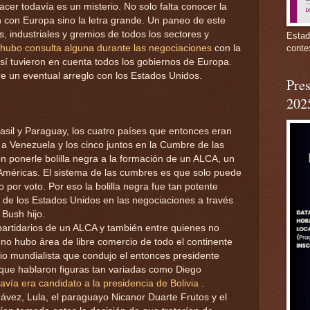
er todavía es un misterio. No solo falta conocer la
ón con Europa sino la letra grande. Un paneo de este
s, industriales y gremios de todos los sectores y
Estad
conte
hubo consulta alguna durante las negociaciones
con la
 tuvieron en cuenta todos los gobiernos de Europa.
 un eventual arreglo con los Estados Unidos.
Pres
202
asil y Paraguay, los cuatro países que entonces eran
 Venezuela y los cinco juntos en la Cumbre de las
n ponerle bolilla negra a la formación de un ALCA, un
 Américas. El sistema de las cumbres es que solo puede
por voto. Por eso la bolilla negra fue tan potente
ca de los Estados Unidos en las negociaciones a través
Bush hijo.
partidarios de un ALCA y también entre quienes no
 no hubo área de libre comercio de todo el continente
adio mundialista que condujo el entonces presidente
que hablaron figuras tan variadas como Diego
vía era candidato a la presidencia de Bolivia
.
ávez, Lula, el paraguayo Nicanor Duarte Frutos y el