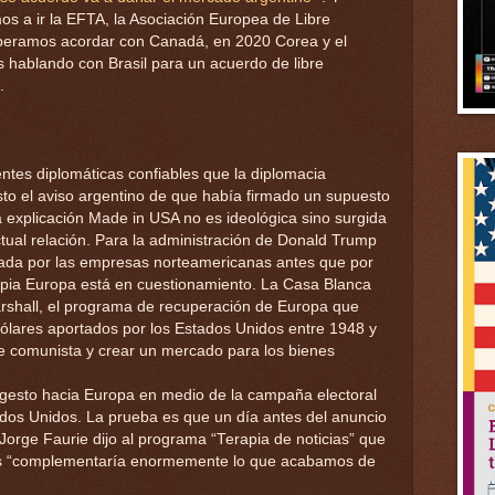
s a ir la EFTA, la Asociación Europea de Libre
speramos acordar con Canadá, en 2020 Corea y el
s hablando con Brasil para un acuerdo de libre
.
ntes diplomáticas confiables que la diplomacia
sto el aviso argentino de que había firmado un supuesto
 explicación Made in USA no es ideológica sino surgida
ctual relación. Para la administración de Donald Trump
tada por las empresas norteamericanas antes que por
opia Europa está en cuestionamiento. La Casa Blanca
arshall, el programa de recuperación de Europa que
ólares aportados por los Estados Unidos entre 1948 y
e comunista y crear un mercado para los bienes
n gesto hacia Europa en medio de la campaña electoral
ados Unidos. La prueba es que un día antes del anuncio
er Jorge Faurie dijo al programa “Terapia de noticias” que
dos “complementaría enormemente lo que acabamos de