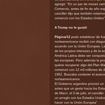
agregó: “En un par de meses vamo
Comercio, antes de fin de año e
canciller dijo que también estamo
comercio con los Estados Unidos”
A Trump no le gustó
Página/12
pudo establecer de fue
norteamericana recibió con disgu
acuerdo con la Unión Europea. La
de los propios intereses y de la a
América Latina debe ser conquis
las europeas. Pero además la pr
quiere recuperar algo del Plan M
comenzó con 12 mil millones de d
1952. Buscaba contener el avanc
norteamericanos.
El Gobierno argentino priorizó u
antes que un gesto hacia los Est
de Macri, el 3 de julio, el cancill
un arreglo con los Estados Uni
hacer con la Unión Europea”.