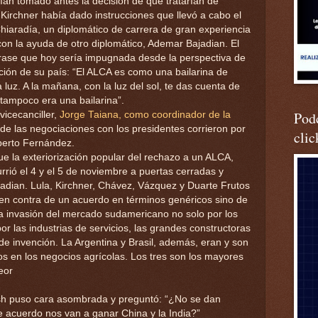
n tomado antes la decisión de que tratarían de
Kirchner había dado instrucciones que llevó a cabo el
Chiaradía, un diplomático de carrera de gran experiencia
 con la ayuda de otro diplomático, Ademar Bajadian. El
rase que hoy sería impugnada desde la perspectiva de
ción de su país: “El ALCA es como una bailarina de
luz. A la mañana, con la luz del sol, te das cuenta de
 tampoco era una bailarina”.
Podc
vicecanciller,
Jorge Taiana, como coordinador de la
 de las negociaciones con los presidentes corrieron por
clic
lberto Fernández.
fue la exteriorización popular del rechazo a un ALCA,
rrió el 4 y el 5 de noviembre a puertas cerradas y
jadian. Lula, Kirchner, Chávez, Vázquez y Duarte Frutos
 en contra de un acuerdo en términos genéricos sino de
la invasión del mercado sudamericano no solo por los
r las industrias de servicios, las grandes constructoras
 de invención. La Argentina y Brasil, además, eran y son
s en los negocios agrícolas. Los tres son los mayores
eor
h puso cara asombrada y preguntó: “¿No se dan
e acuerdo nos van a ganar China y la India?”