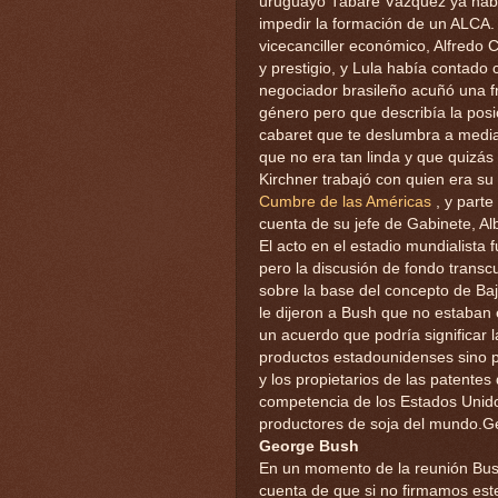
uruguayo Tabaré Vázquez ya había
impedir la formación de un ALCA. 
vicecanciller económico, Alfredo 
y prestigio, y Lula había contado
negociador brasileño acuñó una f
género pero que describía la posi
cabaret que te deslumbra a media 
que no era tan linda y que quizás
Kirchner trabajó con quien era su 
Cumbre de las Américas
, y parte
cuenta de su jefe de Gabinete, A
El acto en el estadio mundialista 
pero la discusión de fondo transcu
sobre la base del concepto de Ba
le dijeron a Bush que no estaban
un acuerdo que podría significar 
productos estadounidenses sino po
y los propietarios de las patentes
competencia de los Estados Unido
productores de soja del mundo.G
George Bush
En un momento de la reunión Bus
cuenta de que si no firmamos est