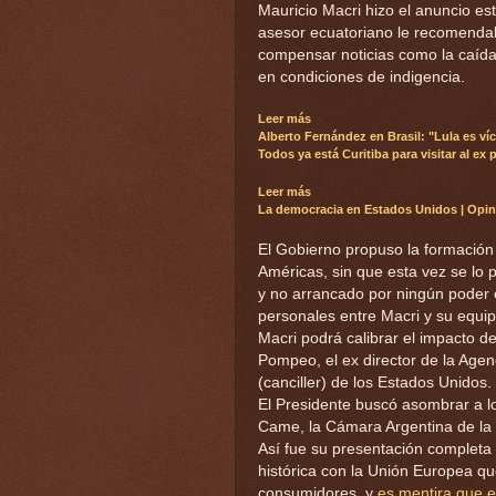
Mauricio Macri hizo el anuncio e
asesor ecuatoriano le recomendab
compensar noticias como la caída 
en condiciones de indigencia.
Leer más
Alberto Fernández en Brasil: "Lula es víc
Todos ya está Curitiba para visitar al ex 
Leer más
La democracia en Estados Unidos
|
Opin
El Gobierno propuso la formación
Américas, sin que esta vez se lo 
y no arrancado por ningún poder e
personales entre Macri y su equip
Macri podrá calibrar el impacto 
Pompeo, el ex director de la Agenc
(canciller) de los Estados Unidos.
El Presidente buscó asombrar a lo
Came, la Cámara Argentina de l
Así fue su presentación completa 
histórica con la Unión Europea q
consumidores, y
es mentira que 