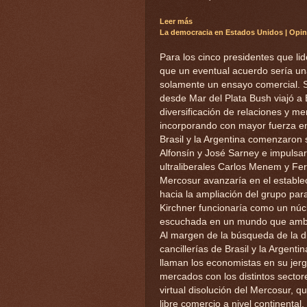
Leer más
La democracia en Estados Unidos
|
Opin
Para los cinco presidentes que li
que un eventual acuerdo sería una
solamente un ensayo comercial. S
desde Mar del Plata Bush viajó a Br
diversificación de relaciones y m
incorporando con mayor fuerza en 
Brasil y la Argentina comenzaron 
Alfonsín y José Sarney e impulsa
ultraliberales Carlos Menem y Fer
Mercosur avanzaría en el estable
hacia la ampliación del grupo para
Kirchner funcionaría como un núcl
escuchada en un mundo que ambos
Al margen de la búsqueda de la div
cancillerías de Brasil y la Argent
llaman los economistas en su jerg
mercados con los distintos sectore
virtual disolución del Mercosur, 
libre comercio a nivel continental.