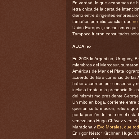
En verdad, lo que acabamos de hac
letra chica de la carta de intenci
diario entre dirigentes empresario
tamaños permitió concluir que
no 
Unión Europea, mecanismos que sí
Tampoco fueron consultados sobre
ALCA no
En 2005 la Argentina, Uruguay, Br
miembros del Mercosur, sumaron a
Américas de Mar del Plata lograro
acuerdo de libre comercio de las
haber acuerdos por consenso y no 
incluso frente a la presencia físi
del mismísimo presidente George 
Un mito en boga, corriente entre 
querían su formación, refiere que
por la presión del acto en el est
venezolano Hugo Chávez y en el 
Maradona y
Evo Morales, que toda
En rigor Néstor Kirchner, Hugo Ch