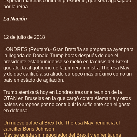
Esperan marchas contra el presidente, que será agasajado
por la reina
La Nación
12 de julio de 2018
LONDRES (Reuters).- Gran Bretaña se preparaba ayer para
la llegada de Donald Trump horas después de que el
presidente estadounidense se metió en la crisis del Brexit,
que afecta al gobierno de la primera ministra Theresa May,
y de que calificó a su aliado europeo más próximo como un
país en estado de agitación.
Trump aterrizará hoy en Londres tras una reunión de la
OTAN en Bruselas en la que cargó contra Alemania y otros
países europeos por no contribuir lo suficiente con el gasto
en defensa.
Un nuevo golpe al Brexit de Theresa May: renuncia el
canciller Boris Johnson
May se queda sin negociador del Brexit y enfrenta una