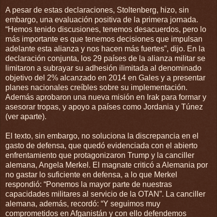
A pesar de estas declaraciones, Stoltenberg, hizo, sin
embargo, una evaluación positiva de la primera jornada.
“Hemos tenido discusiones, tenemos desacuerdos, pero lo
más importante es que tenemos decisiones que impulsan
adelante esta alianza y nos hacen más fuertes”, dijo. En la
declaración conjunta, los 29 países de la alianza militar se
limitaron a subrayar su adhesión ilimitada al denominado
objetivo del 2% alcanzado en 2014 en Gales y a presentar
planes nacionales creíbles sobre su implementación.
Además aprobaron una nueva misión en Irak para formar y
asesorar tropas, y apoyo a países como Jordania y Túnez
(ver aparte).
El texto, sin embargo, no soluciona la discrepancia en el
gasto de defensa, que quedó evidenciada con el abierto
enfrentamiento que protagonizaron Trump y la canciller
alemana, Angela Merkel. El magnate criticó a Alemania por
no gastar lo suficiente en defensa, a lo que Merkel
respondió: “Ponemos la mayor parte de nuestras
capacidades militares al servicio de la OTAN”. La canciller
alemana, además, recordó: “Y seguimos muy
comprometidos en Afganistán y con ello defendemos