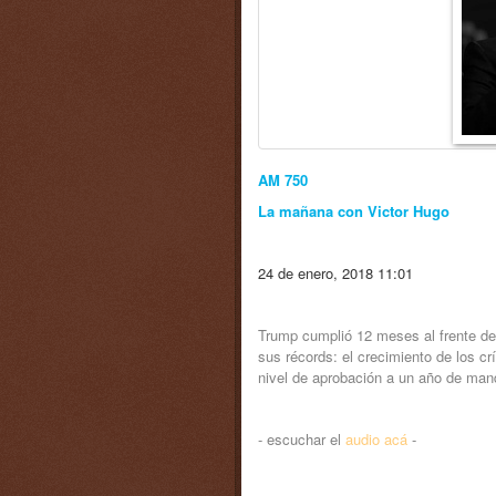
AM 750
La mañana con Victor Hugo
24 de enero, 2018 11:01
Trump cumplió 12 meses al frente d
sus récords: el crecimiento de los cr
nivel de aprobación a un año de mand
- escuchar el
audio acá
-