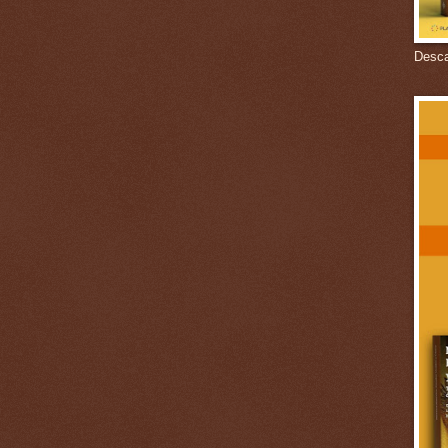
Descar