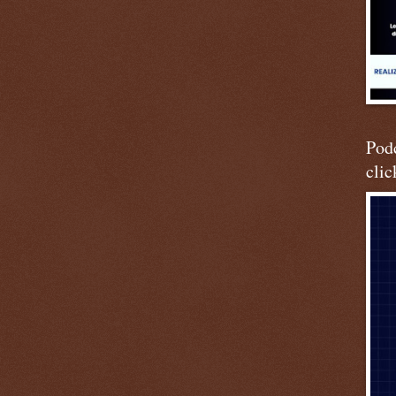
Podc
clic