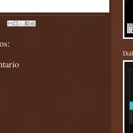
os:
Diá
ntario