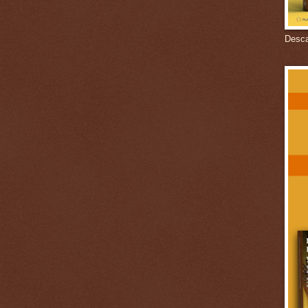
Descar