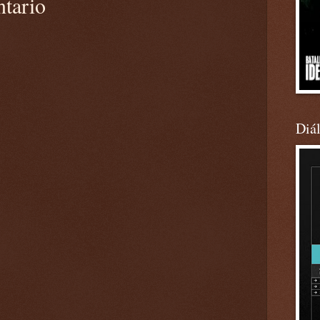
ntario
Diá