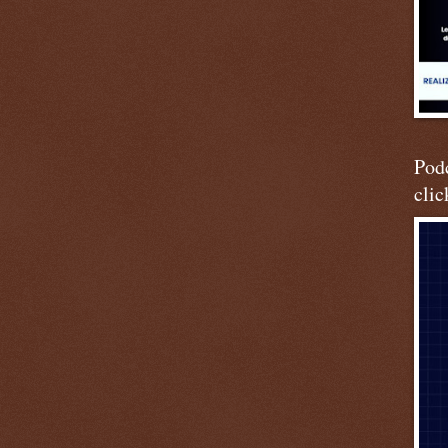
Podc
clic