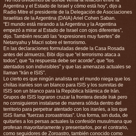
Argentina y el Estado de Israel y cómo está hoy”, dijo a
Radio Mitre el presidente de la Delegación de Asociaciones
Israelitas de la Argentina (DAIA) Ariel Cohen Saban.
“El mundo está mirando a la Argentina y la Argentina
empezó a mirar al Estado de Israel con ojos diferentes”,
dijo. También rescató las “expresiones muy fuertes” de
Netanyahu y Macri sobre el terrorismo.
En las declaraciones formuladas desde la Casa Rosada
antes del almuerzo, Bibi dijo que “el terrorismo ataca a
todos”, que “la respuesta debe ser acorde”, que “los
atentados son indivisibles” y que las amenazas actuales se
llaman “Irán e ISIS”.
Lo cierto es que ningún analista en el mundo niega que los
chiítas iraníes son un blanco para ISIS y los sunnitas de
ISIS son un blanco para la República Islámica de Irán.
Grupos de ISIS lograron cruzar la frontera desde Irak pero
no consiguieron instalarse de manera sólida dentro del
territorio para perpetrar atentado con los iraníes, a los que
ISIS llama “fuerzas zoroastristas”. Una forma, sin duda, de
quitarles a los persas actuales la confesión musulmana que
profesan mayoritariamente y presentarlos, por el contrario,
como seguidores de Zoroastro, también conocido como