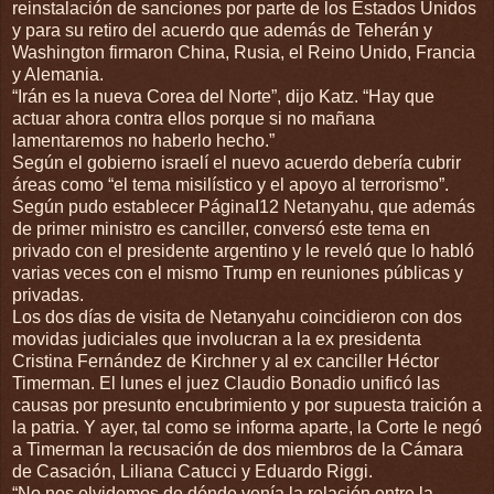
reinstalación de sanciones por parte de los Estados Unidos
y para su retiro del acuerdo que además de Teherán y
Washington firmaron China, Rusia, el Reino Unido, Francia
y Alemania.
“Irán es la nueva Corea del Norte”, dijo Katz. “Hay que
actuar ahora contra ellos porque si no mañana
lamentaremos no haberlo hecho.”
Según el gobierno israelí el nuevo acuerdo debería cubrir
áreas como “el tema misilístico y el apoyo al terrorismo”.
Según pudo establecer PáginaI12 Netanyahu, que además
de primer ministro es canciller, conversó este tema en
privado con el presidente argentino y le reveló que lo habló
varias veces con el mismo Trump en reuniones públicas y
privadas.
Los dos días de visita de Netanyahu coincidieron con dos
movidas judiciales que involucran a la ex presidenta
Cristina Fernández de Kirchner y al ex canciller Héctor
Timerman. El lunes el juez Claudio Bonadio unificó las
causas por presunto encubrimiento y por supuesta traición a
la patria. Y ayer, tal como se informa aparte, la Corte le negó
a Timerman la recusación de dos miembros de la Cámara
de Casación, Liliana Catucci y Eduardo Riggi.
“No nos olvidemos de dónde venía la relación entre la