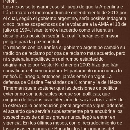
Perón.
Los nexos se tensaron, eso sí, luego de que la Argentina e
Irán firmaron el memorándum de entendimiento de 2013 por
el cual, según el gobierno argentino, sería posible indagar a
cinco iraníes sospechosos de la voladura a la AMIA el 18 de
julio de 1994. Israel tomó el acuerdo como si fuera un
desafío a su posición según la cual Teherán es el mayor
peligro para la paz mundial.
En relación con los iraníes el gobierno argentino cambió su
tradición de reclamo por otra de reclamo más acuerdo, pero
ni siquiera la modificación del rumbo establecido
originalmente por Néstor Kirchner en 2003 hizo que Irán
convalidara el memorándum. El parlamento iraní nunca lo
ratificó. El arreglo, entonces, jamás entró en vigor. La
defensa de Cristina Fernández de Kirchner y la de Héctor
Timerman suele sostener que las decisiones de política
exterior no son judiciables porque son políticas, que
ninguno de los dos tuvo intención de sacar a los iraníes de
la esfera de la persecución penal argentina y que, además,
el acuerdo que serviría supuestamente para encubrir a los
sospechosos de delitos graves nunca llegó a entrar en
vigencia. En los últimos meses, con el recrudecimiento de
las causas en manos de Bonadio, los funcionarios del