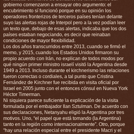
gobierno comenzaron a ensayar otro argumento: el
encubrimiento sí funcionó porque en su opinión los
operadores fronterizos de terceros países tenían delante
suyo las alertas rojas de Interpol pero a la vez podían leer
un texto que, debajo de esas alertas, indicaba que los dos
países estaban negociando, es decir que reinaban
condiciones de mayor flexibilidad.
Los dos años transcurridos entre 2013, cuando se firmó el
memo, y 2015, cuando los Estados Unidos firmaron su
propio acuerdo con Irán, no explican de todos modos por
qué ningún primer ministro israelí visitó la Argentina desde
1949 a 2013. Incluso durante el kirchnerismo las relaciones
fueron correctas o cordiales, a tal punto que Cristina
Fernández de Kirchner fue recibida en visita oficial por
Israel en 2005 junto con el entonces cónsul en Nueva York
Héctor Timerman.
Ni siquiera parece suficiente la explicación de la visita
formulada por el embajador Ilan Sztulman. De acuerdo con
sus declaraciones, Netanyahu eligió la Argentina por tres
motivos. Uno, “el papel que está tomando (la Argentina)
tanto en la región como internacionalmente”. Otro, porque
“hay una relación especial entre el presidente Macri y el