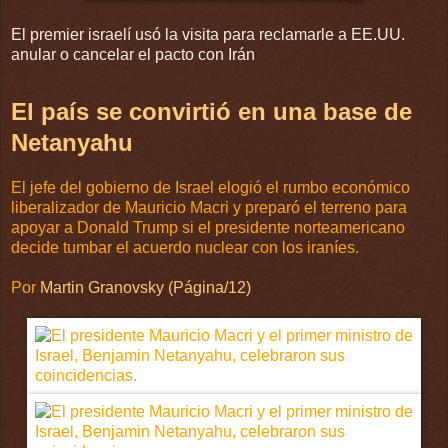
El premier israelí usó la visita para reclamarle a EE.UU.
anular o cancelar el pacto con Irán
El país se convirtió en una base de
Netanyahu
El jefe del gobierno de Israel elogió el rumbo económico
liberalizador de Mauricio Macri y preparó el terreno para
apoyar a Donald Trump si el presidente norteamericano
decide tumbar el acuerdo nuclear con los iraníes.
Por
Martin Granovsky (Página/12)