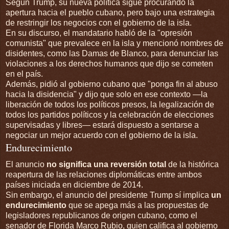
Según Trump, su nueva política sigue procurando la
apertura hacia el pueblo cubano, pero bajo una estrategia
de restringir los negocios con el gobierno de la isla.
En su discurso, el mandatario habló de la "opresión
comunista" que prevalece en la isla y mencionó nombres de
disidentes, como las Damas de Blanco, para denunciar las
violaciones a los derechos humanos que dijo se cometen
en el país.
Además, pidió al gobierno cubano que "ponga fin al abuso
hacia la disidencia" y dijo que solo en ese contexto —la
liberación de todos los políticos presos, la legalización de
todos los partidos políticos y la celebración de elecciones
supervisadas y libres— estará dispuesto a sentarse a
negociar un mejor acuerdo con el gobierno de la isla.
Endurecimiento
El anuncio
no significa una reversión total
de la histórica
reapertura de las relaciones diplomáticas entre ambos
países iniciada en diciembre de 2014.
Sin embargo, el anuncio del presidente Trump sí implica
un
endurecimiento
que se apega más a las propuestas de
legisladores republicanos de origen cubano, como el
senador de Florida Marco Rubio, quien califica al gobierno