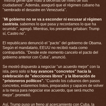
"misma gente que mató a decenas de miles de sus
ciudadanos". Además, aseguró que el régimen cubano ha
"sembrado el desastre en Venezuela".
"
Mi gobierno no se va a esconder ni excusar al régimen
castrista
. sabemos lo que pasa y recordamos lo que ha
ocurrido", agregó. Mientras, los presentes gritaban: Trump
sí, Castro no".
El republicano denunció el "pacto" del gobierno de Obama.
Según el mandatario, EEUU no recibió nada como
contrapartida. "Desde este momento cancelo el pacto del
gobierno anterior con Cuba", anunció.
Se mostró dispuesto a negociar "un acuerdo mejor" con la
isla, pero solo si
hay avances "concretos" hacia la
celebración de "elecciones libres" y la liberación de
"prisioneros políticos".
"Cuando los cubanos den pasos
concretos, estaremos listos, preparados y capaces de volver
a la mesa para negociar ese acuerdo, que será mucho
mejor", prometió.
Así, Trump puso un freno al acercamiento con Cuba, la