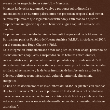
avance de las negociaciones entre UE y Mercosur. 
Mientras la derecha aggiornada vuelve a proponer subordinación y 
endeudamiento en nuestros países, otros nos proponen aceptar el mal menor.
Nuestra respuesta es que seguiremos resistiendo y enfrentando a quienes 
proponer una integración que solo beneficia al gran capital a costa de los 
pueblos.
Proponemos  otro modelo de integración política que es el de la Alternativa 
Bolivariana para los Pueblos de Nuestra América (ALBA), iniciada en el 2004, 
por el comandante Hugo Chávez y Fidel.
Es la integración latinoamericana desde los pueblos, desde abajo, partiendo de 
los movimientos populares, e inspirados en las batallas anticoloniales, 
anticapitalistas, anti patriarcales y antiimperialistas, que desde más de 500 
años vienen librándose en estas tierras y tiene como principios fundamentales 
solidaridad permanente y la defensa irrestricta de la soberanía en todos los 
órdenes: política, económica, social, cultural, territorial, alimentaria, 
energética.
En una de las declaraciones de las cumbres del ALBA, se planteó con claridad. 
Hoy lo reafirmamos: “La crisis es producto de la decadencia del capitalismo 
que amenaza con acabar con la propia existencia de la vida y el planeta. Para 
evitar este desenlace es necesario desarrollar un modelo alternativo al sistema 
capitalista”.