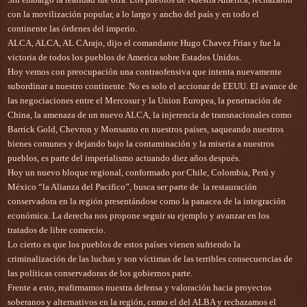
con la movilización popular, a lo largo y ancho del país y en todo el 
continente las órdenes del imperio.
ALCA, ALCA, AL CArajo, dijo el comandante Hugo Chavez Frias y fue la 
victoria de todos los pueblos de America sobre Estados Unidos. 
Hoy vemos con preocupación una contraofensiva que intenta 
nuevamente 
subordinar a nuestro continente. No es solo el accionar de EEUU. El avance de 
las negociaciones entre el Mercosur y la Union Europea, la penetración de 
China, la amenaza de un nuevo ALCA, la injerencia de transnacionales como 
Barrick Gold, Chevron y Monsanto en nuestros paises, saqueando nuestros 
bienes comunes y dejando bajo la contaminación y la miseria a nuestros 
pueblos, es parte del imperialismo actuando diez años después.
Hoy un nuevo bloque regional, conformado por Chile, Colombia, Perú y 
México “la Alianza del Pacifico”, busca ser parte de  la restauración 
conservadora en la región presentándose como la panacea de la integración 
económica. La derecha nos propone seguir su ejemplo y avanzar en los 
tratados de libre comercio. 
Lo cierto es que los pueblos de estos países vienen sufriendo la 
criminalización de las luchas y son víctimas de las terribles consecuencias de 
las políticas conservadoras de los gobiernos parte. 
Frente a esto, reafirmamos nuestra defensa y valoración hacia proyectos 
soberanos y alternativos en la región, como el del ALBA y rechazamos el 