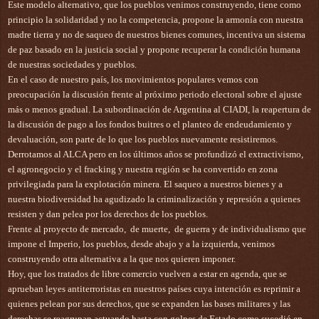
Este modelo alternativo, que los pueblos venimos construyendo, tiene como 
principio la solidaridad y no la competencia, propone la armonía con nuestra 
madre tierra y no de saqueo de nuestros bienes comunes, incentiva un sistema 
de paz basado en la justicia social y propone recuperar la condición humana 
de nuestras sociedades y pueblos.
En el caso de nuestro país, los movimientos populares vemos con 
preocupación la discusión frente al próximo periodo electoral sobre el ajuste 
más o menos gradual. La subordinación de Argentina al CIADI, la reapertura de 
la discusión de pago a los fondos buitres o el planteo de endeudamiento y 
devaluación, son parte de lo que los pueblos nuevamente resistiremos.
Derrotamos al ALCA pero en los últimos años se profundizó el extractivismo, 
el agronegocio y el fracking y nuestra región se ha convertido en zona 
privilegiada para la explotación minera. El saqueo a nuestros bienes y a 
nuestra biodiversidad ha agudizado la criminalización y represión a quienes 
resisten y dan pelea por los derechos de los pueblos.  
Frente al proyecto de mercado,  de muerte,  de guerra y de individualismo que 
impone el Imperio, los pueblos, desde abajo y a la izquierda, venimos 
construyendo otra alternativa a la que nos quieren imponer.
Hoy, que los tratados de libre comercio vuelven a estar en agenda, que se 
aprueban leyes antiterroristas en nuestros países cuya intención es reprimir a 
quienes pelean por sus derechos, que se expanden las bases militares y las 
derechas se reagrupan actuando hasta con golpes de Estado como sucedió en 