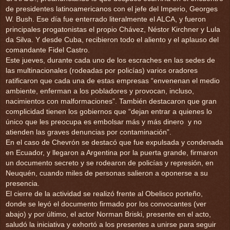
de presidentes latinoamericanos con el jefe del Imperio, Georges
W. Bush. Ese día fue enterrado literalmente el ALCA, y fueron
principales progatonistas el propio Chávez, Néstor Kirchner y Lula
da Silva. Y desde Cuba, recibieron todo el aliento y el aplauso del
comandante Fidel Castro.
Este jueves, durante cada uno de los escraches en las sedes de
las multinacionales (rodeadas por policías) varios oradores
ratificaron que cada una de estas empresas “envenenan el medio
ambiente, enferman a los pobladores y provocan, incluso,
nacimientos con malformaciones”. También destacaron que gran
complicidad tienen los gobiernos que “dejan entrar a quienes lo
único que les preocupa es embolsar más y más dinero y no
atienden las graves denuncias por contaminación”.
En el caso de Chevrón se destacó que fue expulsada y condenada
en Ecuador, y llegaron a Argentina por la puerta grande, firmaron
un documento secreto y se rodearon de policías y represión, en
Neuquén, cuando miles de personas salieron a oponerse a su
presencia.
El cierre de la actividad se realizó frente al Obelisco porteño,
donde se leyó el documento firmado por los convocantes (ver
abajo) y por último, el actor Norman Briski, presente en el acto,
saludó la iniciativa y exhortó a los presentes a unirse para seguir