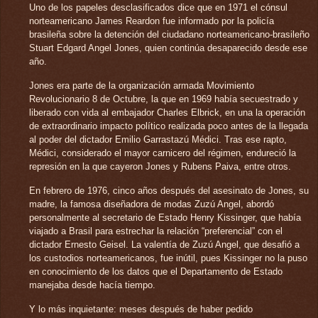
Uno de los papeles desclasificados dice que en 1971 el cónsul
norteamericano James Reardon fue informado por la policía
brasileña sobre la detención del ciudadano norteamericano-brasileño
Stuart Edgard Angel Jones, quien continúa desaparecido desde ese
año.
Jones era parte de la organización armada Movimiento
Revolucionario 8 de Octubre, la que en 1969 había secuestrado y
liberado con vida al embajador Charles Elbrick, en una la operación
de extraordinario impacto político realizada poco antes de la llegada
al poder del dictador Emilio Garrastazú Médici. Tras ese rapto,
Médici, considerado el mayor carnicero del régimen, endureció la
represión en la que cayeron Jones y Rubens Paiva, entre otros.
En febrero de 1976, cinco años después del asesinato de Jones, su
madre, la famosa diseñadora de modas Zuzú Angel, abordó
personalmente al secretario de Estado Henry Kissinger, que había
viajado a Brasil para estrechar la relación “preferencial” con el
dictador Ernesto Geisel. La valentía de Zuzú Angel, que desafió a
los custodios norteamericanos, fue inútil, pues Kissinger no la puso
en conocimiento de los datos que el Departamento de Estado
manejaba desde hacía tiempo.
Y lo más inquietante: meses después de haber pedido