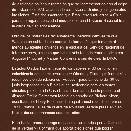
de espionaje político y represión que se incrementarían con el golpe
de Estado de 1973, apadrinado por Estados Unidos y los generales
brasileños. Está documentado que Brasil envió refuerzos a Chile
para interrogar a conciudadanos presos en el Estadio Nacional tras
la caída de Salvador Allende.
Otro de los materiales recientemente liberados demuestra que
Washington sabía de los cursos de formación que tomaron al
menos 16 agentes chilenos en la escuela del Servicio Nacional de
Informaciones, instituto que habría sido tomado como modelo por
Augusto Pinochet y Manuel Contreras antes de crear la DINA.
Estados Unidos hizo entrega de los papeles el 30 de junio, en
coincidencia con el encuentro entre Obama y Dilma que formalizó la
recomposición de relaciones. Rousseff pasó la noche del 30 de
junio hospedada en la Blair House, residencia para visitantes
oficiales próxima a la Casa Blanca, la misma donde pernoctó el
dictador Emilio Garrastazú Médici en convite de Richard Nixon,
escoltado por Henry Kissinger. En aquella noche de diciembre de
1971 “Wanda”, alias de guerra de Rousseff, estaba presa en San
Pablo, donde permaneció casi tres años.
Esta fue la tercera entrega de papeles solicitados por la Comisión
de la Verdad y la primera que aporta precisiones que podrán