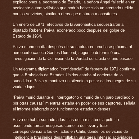
explicaciones al secretario de Estado, la señora Angel falleció en un
accidente automovilístico que podría haber sido un atentado urdido
por los servicios, similar a otros que mataron a opositores.
En enero de 1971, efectivos de la Aeronáutica secuestraron al
diputado Rubens Paiva, exonerado poco después del golpe de
Estado de 1964.
Paiva murió un día después de su captura en una base próxima al
aeropuerto carioca Santos Dumond, según lo determinó una
investigación de la Comisión de la Verdad concluida el año pasado.
Un telegrama diplomático “confidencial” de febrero de 1971 confirma
que la Embajada de Estados Unidos estaba al corriente de lo
sucedido a Paiva y mantuvo un silencio a pesar de los ruegos de su
viuda e hijos.
“Paiva murió durante el interrogatorio o murió de un paro cardíaco o
por otras causas” mientras estaba en poder de sus captores, señala
el informe elaborado por funcionarios estadounidenses.
Paiva se había sumado a las filas de la resistencia política
asumiendo tareas riesgosas como la de llevar y traer
correspondencia a los exiliados en Chile, donde los servicios de
inteligencia brasileños desarrollaban una tarea intensa: actividades