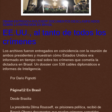
OBAMA ENTREGO A ROUSSEFF DOCUMENTOS DESCLASIFICADOS
SOBRE LA REPRESION EN BRASIL
EE.UU., al tanto de todos los
crímenes
Los archivos fueron entregados en coincidencia con la reunión de
ambos presidentes y muestran cómo Estados Unidos era
informado en tiempo real sobre los crímenes que cometía la
dictadura en Brasil. Un dossier con 538 cables diplomáticos e
informes de Inteligencia.
Por Darío Pignotti
Página/12 En Brasil
Desde Brasilia
La presidenta Dilma Rousseff, ex prisionera política, recibió de
Barack Obama documentos que revelan crímenes cometidos