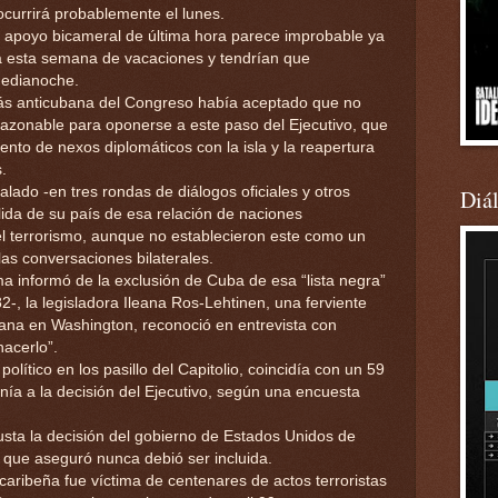
ocurrirá probablemente el lunes.
on apoyo bicameral de última hora parece improbable ya
a esta semana de vacaciones y tendrían que
medianoche.
 más anticubana del Congreso había aceptado que no
azonable para oponerse a este paso del Ejecutivo, que
ento de nexos diplomáticos con la isla y la reapertura
.
ado -en tres rondas de diálogos oficiales y otros
Diá
alida de su país de esa relación de naciones
 terrorismo, aunque no establecieron este como un
las conversaciones bilaterales.
informó de la exclusión de Cuba de esa “lista negra”
-, la legisladora Ileana Ros-Lehtinen, una ferviente
bana en Washington, reconoció en entrevista con
acerlo”.
 político en los pasillo del Capitolio, coincidía con un 59
nía a la decisión del Ejecutivo, según una encuesta
usta la decisión del gobierno de Estados Unidos de
la que aseguró nunca debió ser incluida.
aribeña fue víctima de centenares de actos terroristas