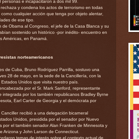
8 personas e incapacitaron a dos mil 99.
 rechaza y condena los actos de terrorismo en todas
 como cualquier acción que tenga por objeto alentar,
idades de ese tipo.
ón de Obama al Congreso, el jefe de la Casa Blanca y su
ían sostenido un histórico -por inédito- encuentro en
las Américas, en Panamá.
resistas norteamericanos
res de Cuba, Bruno Rodríguez Parrilla, sostuvo una
es 28 de mayo, en la sede de la Cancillería, con la
 Estados Unidos que visita nuestro país.
encabezada por el Sr. Mark Sanford, representante
 e integrada por los también republicanos Bradley Byrne
ota, Earl Carter de Georgia y el demócrata por
 Canciller recibió a una delegación bicameral
tados Unidos, presidida por el senador por Nuevo
a por el también senador Alan Franken de Minnesota y
de Arizona y John Larson de Connecticut.
ordaron temas de interés sobre el contexto actual de