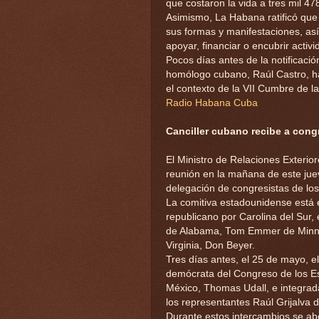
que costaron la vida a tres mil 47
Asimismo, La Habana ratificó que
sus formas y manifestaciones, así
apoyar, financiar o encubrir activ
Pocos días antes de la notificaci
homólogo cubano, Raúl Castro, hab
el contexto de la VII Cumbre de 
Radio Habana Cuba
Canciller cubano recibe a cong
El Ministro de Relaciones Exterio
reunión en la mañana de este juev
delegación de congresistas de los
La comitiva estadounidense está 
republicano por Carolina del Sur,
de Alabama, Tom Emmer de Minnes
Virginia, Don Beyer.
Tres días antes, el 25 de mayo, el
demócrata del Congreso de los Es
México, Thomas Udall, e integrad
los representantes Raúl Grijalva 
Durante estos intercambios se ab