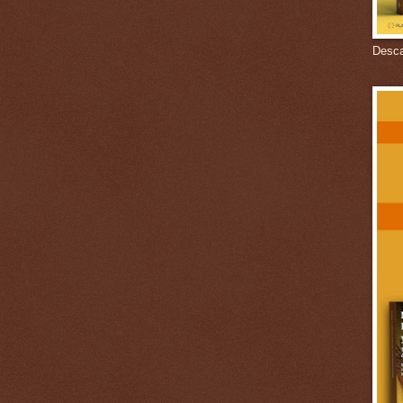
Descar