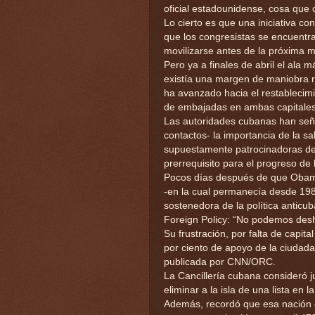
oficial estadounidense, cosa que 
Lo cierto es que una iniciativa c
que los congresistas se encuentr
movilizarse antes de la próxima 
Pero ya a finales de abril el ala
existía una margen de maniobra r
ha avanzado hacia el restablecimi
de embajadas en ambas capitales
Las autoridades cubanas han señal
contactos- la importancia de la s
supuestamente patrocinadoras del
prerrequisito para el progreso de 
Pocos días después de que Obama 
-en la cual permanecía desde 1982
sostenedora de la política anticu
Foreign Policy: “No podemos desh
Su frustración, por falta de capital
por ciento de apoyo de la ciudada
publicada por CNN/ORC.
La Cancillería cubana consideró j
eliminar a la isla de una lista en 
Además, recordó que esa nación c