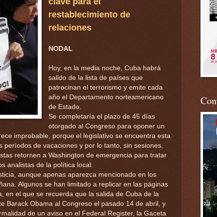
clave para el
restablecimiento de
relaciones
NODAL
Hoy, en la media noche, Cuba habrá
salido de la lista de países que
patrocinan el terrorismo y emite cada
año el Departamento norteamericano
Conv
de Estado.
Se completaría el plazo de 45 días
otorgado al Congreso para oponer un
ece improbable, porque el legislativo se encuentra esta
eríodos de vacaciones y por lo tanto, sin sesiones.
istas retornen a Washington de emergencia para tratar
 analistas de la política local.
justicia, aunque apenas aparezca mencionado en los
ana. Algunos se han limitado a replicar en las páginas
, en el que se recuerda que la salida de Cuba de la
dente Barack Obama al Congreso el pasado 14 de abril, y
ormalidad de un aviso en el Federal Register, la Gaceta