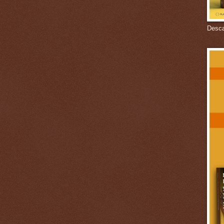
Descar