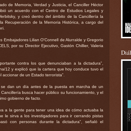
tado de Memoria, Verdad y Justicia, el Canciller Héctor
bió un acuerdo con el Centro de Estudios Legales y
erbitsky, y creó dentro del ámbito de la Cancillería la
a Recuperación de la Memoria Histórica, a cargo del
ri.
os Embajadores Lilian O'Connell de Alurralde y Gregorio
ELS, por su Director Ejecutivo, Gastón Chillier, Valeria
Diá
mportante contra los que denunciaban a la dictadura”,
a/12 y explicó que la cartera que hoy conduce tuvo el
l accionar de un Estado terrorista”.
 se dan un día antes de la puesta en marcha de un
 Cancillería busca hacer público su funcionamiento, y el
timo gobierno de facto.
rva a la gente para tener una idea de cómo actuaba la
 le sirva a los investigadores para ir cerrando pistas
só con personas durante la dictadura”, señaló el