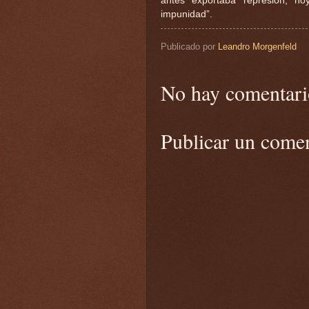
antes exportaba represión, h
impunidad”.
Publicado por
Leandro Morgenfeld
No hay comentari
Publicar un come