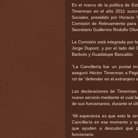
En el marco de la política de Es
Timerman en el año 2011 suscri
Sociales, presidido por Horacio V
Comisión de Relevamiento para l
Secretario Guillermo Rodolfo Olive
La Comisión está integrada por l
Jorge Dupont, y por el lado del C
Barbuto y Guadalupe Basualdo.
“La Cancillería fue un puntal i
aseguró Héctor Timerman a Págin
rol de “defender en el extranjero e
Las declaraciones de Timerman
nuevo servicio mediante el cual la
de sus funcionarios, durante el úl
“Mi esperanza es que esto le si
Cancillería en ese momento y que
que ayuden a descubrir qué pa
funcionario.