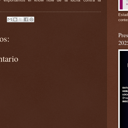
oy exportamos el know how de la lucha contra la
Estad
conte
Pres
os:
202
ntario