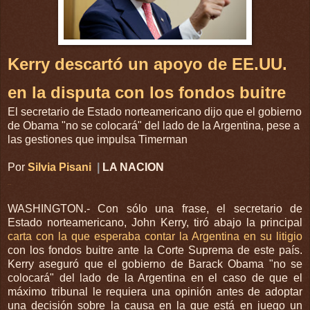
Kerry descartó un apoyo de EE.UU.
en la disputa con los fondos buitre
El secretario de Estado norteamericano dijo que el gobierno
de Obama "no se colocará" del lado de la Argentina, pese a
las gestiones que impulsa Timerman
Por
Silvia Pisani
|
LA NACION
in
Share
WASHINGTON.- Con sólo una frase, el secretario de
Estado norteamericano,
John Kerry
, tiró abajo la principal
carta con la que esperaba contar la Argentina en su litigio
con
los fondos
buitre ante la Corte Suprema de este país.
Kerry aseguró que el gobierno de
Barack Obama
"no se
colocará" del lado de la Argentina en el caso de que el
máximo tribunal le requiera una opinión antes de adoptar
una decisión sobre la causa en la que está en juego un