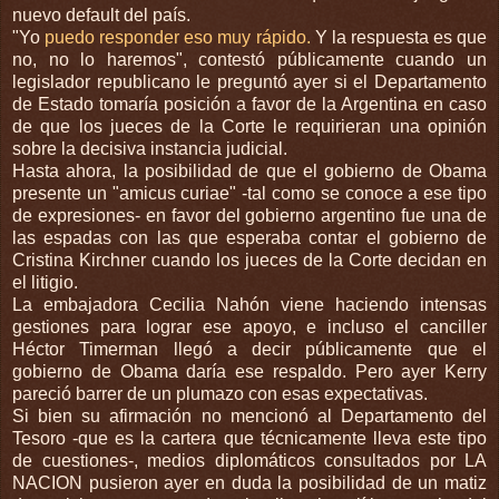
nuevo default del país.
"Yo
puedo responder eso muy rápido.
Y la respuesta es que
no, no lo haremos", contestó públicamente cuando un
legislador republicano le preguntó ayer si el Departamento
de Estado tomaría posición a favor de la Argentina
en caso
de que los jueces de la Corte le requirieran una opinión
sobre la decisiva instancia judicial.
Hasta ahora, la posibilidad de que el gobierno de Obama
presente un "amicus curiae" -tal como se conoce a ese tipo
de expresiones- en favor del gobierno argentino fue una de
las espadas con las que esperaba contar el gobierno de
Cristina Kirchner cuando los jueces de la Corte decidan en
el litigio.
La embajadora Cecilia Nahón viene haciendo intensas
gestiones para lograr ese apoyo, e incluso el canciller
Héctor Timerman llegó a decir públicamente que el
gobierno de Obama daría ese respaldo. Pero ayer Kerry
pareció barrer de un plumazo con esas expectativas.
Si bien su afirmación no mencionó al Departamento del
Tesoro -que es la cartera que técnicamente lleva este tipo
de cuestiones-, medios diplomáticos consultados por LA
NACION pusieron ayer en duda la posibilidad de un matiz