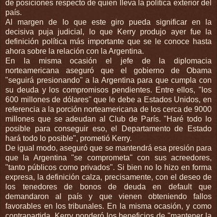
de posiciones respecto de quien lleva la
política exterior
del
país.
Al margen de lo que este giro pueda significar en la
decisiva puja judicial, lo que Kerry produjo ayer fue la
definición política más importante que se le conoce hasta
ahora sobre la relación con la Argentina.
En la misma ocasión el jefe de la diplomacia
norteamericana aseguró que el gobierno de Obama
"seguirá presionando" a la Argentina para que cumpla con
su deuda y los compromisos pendientes. Entre ellos, "los
600 millones de dólares" que le debe a Estados Unidos, en
referencia a la porción norteamericana de los cerca de 9000
millones que se adeudan al Club de París. "Haré todo lo
posible para conseguir eso, el Departamento de Estado
hará todo lo posible", prometió Kerry.
De igual modo, aseguró que se mantendrá esa presión para
que la Argentina "se comprometa" con sus acreedores,
"tanto públicos como privados". Si bien no lo hizo en forma
expresa, la definición calza, precisamente, con el deseo de
los tenedores de bonos de deuda en default que
demandaron al país y que vienen obteniendo fallos
favorables en los tribunales. En la misma ocasión, y como
contrapartida, Kerry ponderó los beneficios de "mantener la