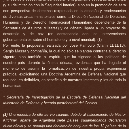
(y su delimitación con la Seguridad interior), sino en la promoción de ésta
con perspectiva de derechos (expresada en la creación y readecuación
de diversas áreas ministeriales como la Dirección Nacional de Derechos
Humanos y del Derecho Internacional Humanitario dependiente de la
Secretaría de Asuntos Militares) y de género, ligada a un proyecto de
desarrollo y de paz (en consonancia con las intervenciones
gubernamentales sobre el hemisferio y a nivel mundial). (1)
Por ende, la propuesta realizada por José Pampuro (Clarín 11/11/13),
Sergio Massa y compañía, la cual no sólo se plantea contraria al derecho
vigente, sino también al espíritu que ha signado a las políticas de
nuestro país durante la última década, evidencia que ha llegado el
momento de asumir la formalización de nuestra propia experiencia
práctica, explicitando una Doctrina Argentina de Defensa Nacional que
redunde, en definitiva, en beneficio de nuestros intereses y los de toda la
humanidad.
* Secretaria de Investigación de la Escuela de Defensa Nacional del
Ministerio de Defensa y becaria postdoctoral del Conicet.
(1)
Una muestra de ello se vio cuando, debido al fallecimiento de Néstor
Kirchner, aparte de Argentina siete países sudamericanos declararon
duelo oficial y se produjo una declaración conjunta de los 12 países de la