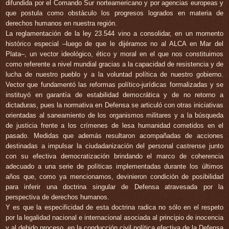
difundida por el Comando Sur norteamericano y por agencias europeas y
que postula como obstáculo los progresos logrados en materia de
derechos humanos en nuestra región.
La reglamentación de la ley 23.544 vino a consolidar, en un momento
histórico especial –luego de que le dijéramos no al ALCA en Mar del
Plata–, un vector ideológico, ético y moral en el que nos constituimos
como referente a nivel mundial gracias a la capacidad de resistencia y de
lucha de nuestro pueblo y a la voluntad política de nuestro gobierno.
Vector que fundamentó las reformas político-jurídicas formalizadas y se
instituyó en garantía de estabilidad democrática y de no retorno a
dictaduras, pues la normativa en Defensa se articuló con otras iniciativas
orientadas al saneamiento de los organismos militares y a la búsqueda
de justicia frente a los crímenes de lesa humanidad cometidos en el
pasado. Medidas que además resultaron acompañadas de acciones
destinadas a impulsar la ciudadanización del personal castrense junto
con su efectiva democratización brindando el marco de coherencia
adecuado a una serie de políticas implementadas durante los últimos
años que, como ya mencionamos, devinieron condición de posibilidad
para inferir una doctrina singular de Defensa atravesada por la
perspectiva de derechos humanos.
Y es que la especificidad de esta doctrina radica no sólo en el respeto
por la legalidad nacional e internacional asociada al principio de inocencia
y al debido proceso, en la conducción civil política efectiva de la Defensa