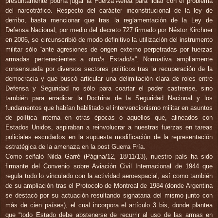
presuntamente podría jugar la Fuerza Aérea para lidiar con el problema
del narcotráfico. Respecto del carácter inconstitucional de la ley de
derribo, basta mencionar que tras la reglamentación de la Ley de
Defensa Nacional, por medio del decreto 727 firmado por Néstor Kirchner
en 2006, se circunscribió de modo definitivo la utilización del instrumento
militar sólo “ante agresiones de origen externo perpetradas por fuerzas
armadas pertenecientes a otro/s Estado/s”. Normativa ampliamente
consensuada por diversos sectores políticos tras la recuperación de la
democracia y que buscó articular una delimitación clara de roles entre
Defensa y Seguridad no sólo para coartar el poder castrense, sino
también para erradicar la Doctrina de la Seguridad Nacional y los
fundamentos que habían habilitado el intervencionismo militar en asuntos
de política interna en otras épocas o aquellos que, alineados con
Estados Unidos, aspiraban a reinvolucrar a nuestras fuerzas en tareas
policiales escudados en la supuesta modificación de la representación
estratégica de la amenaza en la post Guerra Fría.
Como señaló Nilda Garré (Página/12, 18/11/13), nuestro país ha sido
firmante del Convenio sobre Aviación Civil Internacional de 1944 que
regula todo lo vinculado con la actividad aeroespacial, así como también
de su ampliación tras el Protocolo de Montreal de 1984 (donde Argentina
se destacó por su actuación resultando signataria del mismo junto con
más de cien países), el cual incorpora el artículo 3 bis, donde plantea
que “todo Estado debe abstenerse de recurrir al uso de las armas en