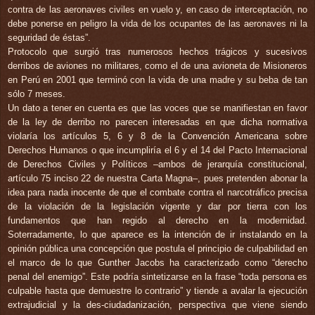
contra de las aeronaves civiles en vuelo y, en caso de interceptación, no
debe ponerse en peligro la vida de los ocupantes de las aeronaves ni la
seguridad de éstas”.
Protocolo que surgió tras numerosos hechos trágicos y sucesivos
derribos de aviones no militares, como el de una avioneta de Misioneros
en Perú en 2001 que terminó con la vida de una madre y su beba de tan
sólo 7 meses.
Un dato a tener en cuenta es que las voces que se manifiestan en favor
de la ley de derribo no parecen interesadas en que dicha normativa
violaría los artículos 5, 6 y 8 de la Convención Americana sobre
Derechos Humanos o que incumpliría el 6 y el 14 del Pacto Internacional
de Derechos Civiles y Políticos –ambos de jerarquía constitucional,
artículo 75 inciso 22 de nuestra Carta Magna–, pues pretenden abonar la
idea para nada inocente de que el combate contra el narcotráfico precisa
de la violación de la legislación vigente y dar por tierra con los
fundamentos que han regido al derecho en la modernidad.
Soterradamente, lo que aparece es la intención de ir instalando en la
opinión pública una concepción que postula el principio de culpabilidad en
el marco de lo que Gunther Jacobs ha caracterizado como “derecho
penal del enemigo”. Este podría sintetizarse en la frase “toda persona es
culpable hasta que demuestre lo contrario” y tiende a avalar la ejecución
extrajudicial y la des-ciudadanización, perspectiva que viene siendo