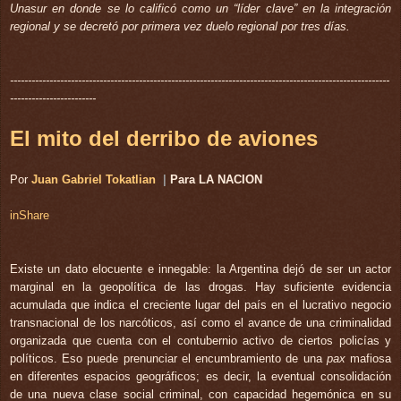
Unasur en donde se lo calificó como un “líder clave” en la integración
regional y se decretó por primera vez duelo regional por tres días.
----------------------------------------------------------------------------------------------------------
------------------------
El mito del derribo de aviones
Por
Juan Gabriel Tokatlian
|
Para
LA NACION
in
Share
Existe un dato elocuente e innegable: la Argentina dejó de ser un actor
marginal en la geopolítica de las drogas. Hay suficiente evidencia
acumulada que indica el creciente lugar del país en el lucrativo negocio
transnacional de los narcóticos, así como el avance de una criminalidad
organizada que cuenta con el contubernio activo de ciertos policías y
políticos. Eso puede prenunciar el encumbramiento de una
pax
mafiosa
en diferentes espacios geográficos; es decir, la eventual consolidación
de una nueva clase social criminal, con capacidad hegemónica en su