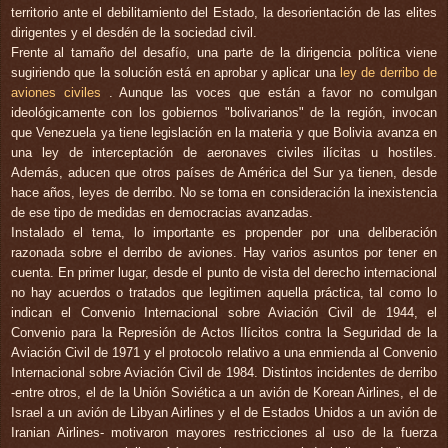
territorio ante el debilitamiento del Estado, la desorientación de las elites
dirigentes y el desdén de la sociedad civil.
Frente al tamaño del desafío, una parte de la dirigencia política viene
sugiriendo que la solución está en aprobar y aplicar una
ley de derribo de
aviones civiles
. Aunque las voces que están a favor no comulgan
ideológicamente con los gobiernos "bolivarianos" de la región, invocan
que Venezuela ya tiene legislación en la materia y que Bolivia avanza en
una ley de interceptación de aeronaves civiles ilícitas u hostiles.
Además, aducen que otros países de América del Sur ya tienen, desde
hace años, leyes de derribo. No se toma en consideración la inexistencia
de ese tipo de medidas en democracias avanzadas.
Instalado el tema, lo importante es propender por una deliberación
razonada sobre el derribo de aviones. Hay varios asuntos por tener en
cuenta. En primer lugar, desde el punto de vista del derecho internacional
no hay acuerdos o tratados que legitimen aquella práctica, tal como lo
indican el Convenio Internacional sobre Aviación Civil de 1944, el
Convenio para la Represión de Actos Ilícitos contra la Seguridad de la
Aviación Civil de 1971 y el protocolo relativo a una enmienda al Convenio
Internacional sobre Aviación Civil de 1984. Distintos incidentes de derribo
-entre otros, el de la Unión Soviética a un avión de Korean Airlines, el de
Israel a un avión de Libyan Airlines y el de Estados Unidos a un avión de
Iranian Airlines- motivaron mayores restricciones al uso de la fuerza