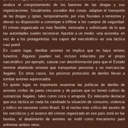
analiza el comportamiento de los barones de las drogas y sus
organizaciones. Usualmente, suceden dos cosas: adaptan el transporte
de las drogas y optan, temporalmente, por vías fluviales o terrestres y
elevan su disposición a corromper e infiltrar a los cuerpos de seguridad.
El crimen organizado es más flexible, innovador y sofisticado de lo que
las autoridades suelen reconocer. Apuntar a un medio -una avioneta- en
vez de a los protagonistas -los capos del narcotráfico- es una táctica
casi pueril.
En cuarto lugar, derribar aviones no implica que no haya errores
funestos. Algunos pueden ser, incluso inducidos por el propio
narcotráfico: por ejemplo, saturar con desinformación para que el Estado
termine abatiendo aviones que transportan personas y no mercancías
ilegales. En otros casos, los pésimos protocolos de derribo llevan a
tumbar aviones equivocados.
En quinto lugar, es importante examinar las políticas de derribo de
aviones civiles de pares cercanos y de países que no tienen cultivo de
sustancias ilegales, tales como coca o amapola. Es relevante destacar
que esa táctica en nada ha cambiado la situación de consumo, violencia
y tráfico en naciones como Brasil. Si el núcleo más crítico del asunto de
los narcóticos y el avance del crimen organizado en ese país está en las
favelas, el abatimiento de aviones es inútil como mecanismo para
enfrentar ambos retos.