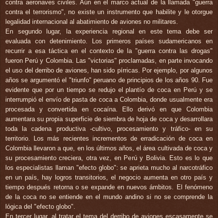
contra aeronaves civiles. Aún en el marco actual de la llamada "guerra
contra el terrorismo", no existe un instrumento que habilite y le otorgue
legalidad internacional al abatimiento de aviones no militares.
En segundo lugar, la experiencia regional en este tema debe ser
evaluada con detenimiento. Los primeros países sudamericanos en
recurrir a esa táctica en el contexto de la "guerra contra las drogas"
fueron Perú y Colombia. Las "victorias" proclamadas, en parte invocando
el uso del derribo de aviones, han sido pírricas. Por ejemplo, por algunos
años se argumentó el "triunfo" peruano de principios de los años 90. Fue
evidente que por un tiempo se redujo el plantío de coca en Perú y se
interrumpió el envío de pasta de coca a Colombia, donde usualmente era
procesada y convertida en cocaína. Ello derivó en que Colombia
aumentara su propia superficie de siembra de hoja de coca y desarrollara
toda la cadena productiva -cultivo, procesamiento y tráfico- en su
territorio. Los más recientes incrementos de erradicación de coca en
Colombia llevaron a que, en los últimos años, el área cultivada de coca y
su procesamiento creciera, otra vez, en Perú y Bolivia. Esto es lo que
los especialistas llaman "efecto globo": se aprieta mucho al narcotráfico
en un país, hay logros transitorios, el negocio aumenta en otro país y
tiempo después retorna o se expande en nuevos ámbitos. El fenómeno
de la coca no se entiende en el mundo andino si no se comprende la
lógica del "efecto globo".
En tercer lugar, al tratar el tema del derribo de aviones escasamente se